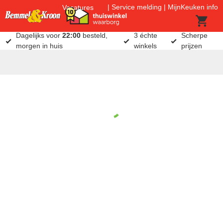
Service melding
MijnKeuken info
Vacatures
Dagelijks voor
22:00
besteld,
3 échte
Scherpe
morgen in huis
winkels
prijzen