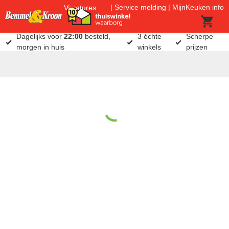
Service melding
MijnKeuken info
Vacatures
Dagelijks voor
22:00
besteld,
3 échte
Scherpe
morgen in huis
winkels
prijzen