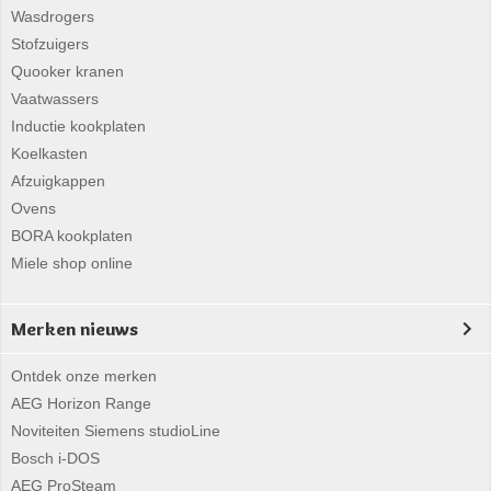
Wasdrogers
Stofzuigers
Quooker kranen
Vaatwassers
Inductie kookplaten
Koelkasten
Afzuigkappen
Ovens
BORA kookplaten
Miele shop online
Merken nieuws
Ontdek onze merken
AEG Horizon Range
Noviteiten Siemens studioLine
Bosch i-DOS
AEG ProSteam