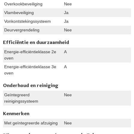
Overkookbeveiliging
Nee
Vlambeveiliging
Ja
Vonkontstekingssysteem
Ja
Deurvergrendeling
Nee
Efficiëntie en duurzaamheid
Energie-efficiëntieklasse 2e
A
oven
Energie-efficiëntieklasse 3e
A
oven
Onderhoud en reiniging
Geïntegreerd
Nee
reinigingssysteem
Kenmerken
Met geïntegreerde afzuiging
Nee