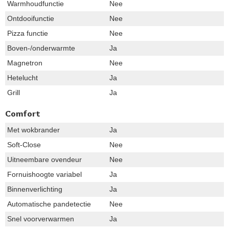
Warmhoudfunctie
Nee
Ontdooifunctie
Nee
Pizza functie
Nee
Boven-/onderwarmte
Ja
Magnetron
Nee
Hetelucht
Ja
Grill
Ja
Comfort
Met wokbrander
Ja
Soft-Close
Nee
Uitneembare ovendeur
Nee
Fornuishoogte variabel
Ja
Binnenverlichting
Ja
Automatische pandetectie
Nee
Snel voorverwarmen
Ja