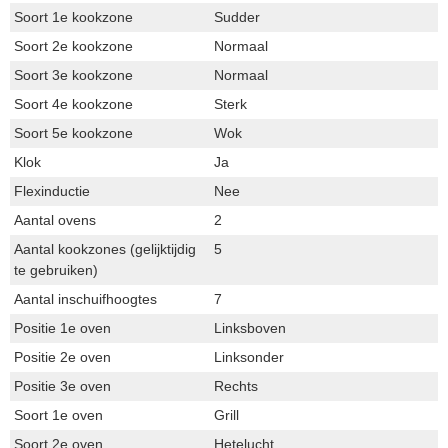
Soort 1e kookzone
Sudder
Soort 2e kookzone
Normaal
Soort 3e kookzone
Normaal
Soort 4e kookzone
Sterk
Soort 5e kookzone
Wok
Klok
Ja
Flexinductie
Nee
Aantal ovens
2
Aantal kookzones (gelijktijdig
5
te gebruiken)
Aantal inschuifhoogtes
7
Positie 1e oven
Linksboven
Positie 2e oven
Linksonder
Positie 3e oven
Rechts
Soort 1e oven
Grill
Soort 2e oven
Hetelucht