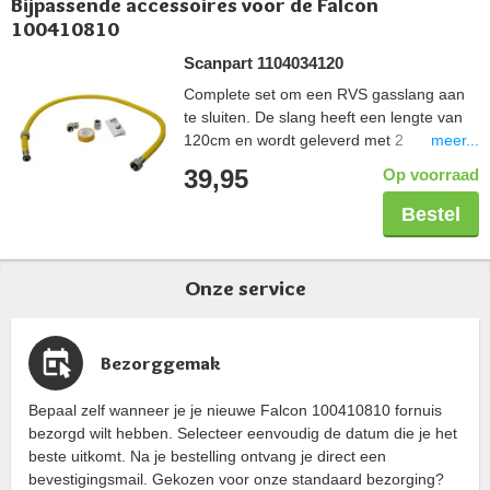
Bijpassende accessoires voor de Falcon
100410810
Scanpart 1104034120
Complete set om een RVS gasslang aan
te sluiten. De slang heeft een lengte van
meer...
120cm en wordt geleverd met 2
koppelstukken zodat deze in elke situatie
39,95
Op voorraad
aangesloten kan worden. De tape wordt
gebruikt om de schroefdraadverbinding
Bestel
veilig af te sluiten. De gehele set is Gastec
gekeurd.
Onze service
Bezorggemak
Bepaal zelf wanneer je je nieuwe Falcon 100410810 fornuis
bezorgd wilt hebben. Selecteer eenvoudig de datum die je het
beste uitkomt. Na je bestelling ontvang je direct een
bevestigingsmail. Gekozen voor onze standaard bezorging?