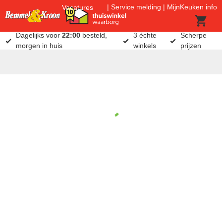
Service melding
MijnKeuken info
Vacatures
Dagelijks voor
22:00
besteld,
3 échte
Scherpe
morgen in huis
winkels
prijzen