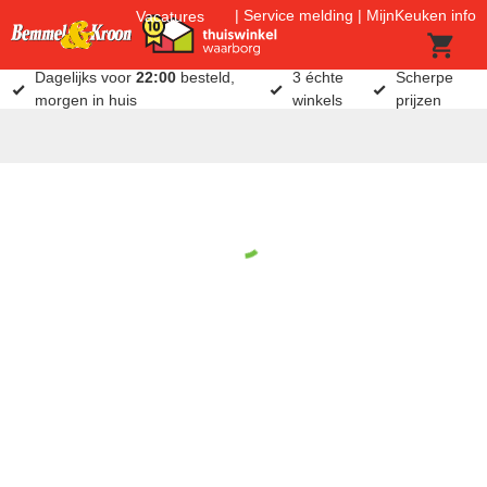
Service melding
MijnKeuken info
Vacatures
Dagelijks voor
22:00
besteld,
3 échte
Scherpe
morgen in huis
winkels
prijzen