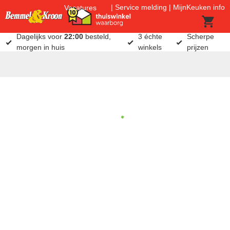
Service melding
MijnKeuken info
Vacatures
Dagelijks voor
22:00
besteld,
3 échte
Scherpe
morgen in huis
winkels
prijzen