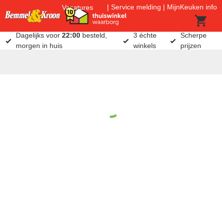
Service melding
MijnKeuken info
Vacatures
Dagelijks voor
22:00
besteld,
3 échte
Scherpe
morgen in huis
winkels
prijzen