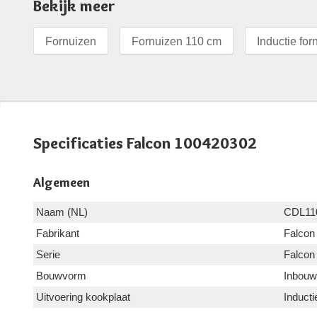
Bekijk meer
Fornuizen
Fornuizen 110 cm
Inductie for
Specificaties Falcon 100420302
Algemeen
Naam (NL)
CDL11
Fabrikant
Falcon
Serie
Falcon
Bouwvorm
Inbouw
Uitvoering kookplaat
Inducti