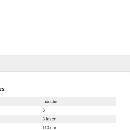
es
Inductie
6
3 fasen
110 cm