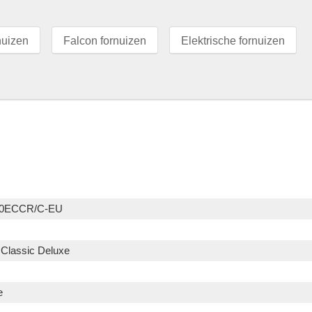
nuizen
Falcon fornuizen
Elektrische fornuizen
0ECCR/C-EU
 Classic Deluxe
e