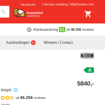
Service melding
MijnKeuken info
Vacatures
Klantwaardering
9,1
uit
46.256
reviews
Aanbiedingen
Winkels / Contact
A
5840,-
 België)
46.256
uit
reviews