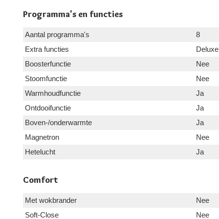
Programma's en functies
Aantal programma's
8
Extra functies
Deluxe
Boosterfunctie
Nee
Stoomfunctie
Nee
Warmhoudfunctie
Ja
Ontdooifunctie
Ja
Boven-/onderwarmte
Ja
Magnetron
Nee
Hetelucht
Ja
Comfort
Met wokbrander
Nee
Soft-Close
Nee