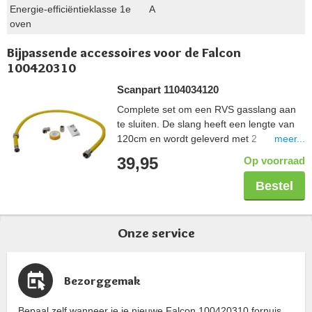
Energie-efficiëntieklasse 1e
A
oven
Bijpassende accessoires voor de Falcon
100420310
Scanpart 1104034120
Complete set om een RVS gasslang aan
te sluiten. De slang heeft een lengte van
meer...
120cm en wordt geleverd met 2
koppelstukken zodat deze in elke situatie
39,95
Op voorraad
aangesloten kan worden. De tape wordt
gebruikt om de schroefdraadverbinding
Bestel
veilig af te sluiten. De gehele set is Gastec
gekeurd.
Onze service
Bezorggemak
Bepaal zelf wanneer je je nieuwe Falcon 100420310 fornuis