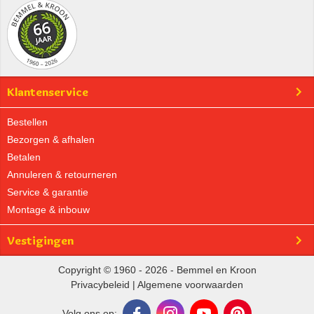
Klantenservice
Bestellen
Bezorgen & afhalen
Betalen
Annuleren & retourneren
Service & garantie
Montage & inbouw
Vestigingen
Copyright © 1960 - 2026 - Bemmel en Kroon
Privacybeleid
|
Algemene voorwaarden
Volg ons op: