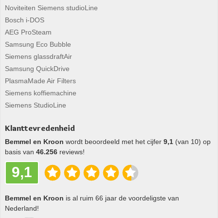
Noviteiten Siemens studioLine
Bosch i-DOS
AEG ProSteam
Samsung Eco Bubble
Siemens glassdraftAir
Samsung QuickDrive
PlasmaMade Air Filters
Siemens koffiemachine
Siemens StudioLine
Klanttevredenheid
Bemmel en Kroon
wordt beoordeeld met het cijfer
9,1
(van 10) op
basis van
46.256
reviews!
9,1
Bemmel en Kroon
is al ruim 66 jaar de voordeligste van
Nederland!