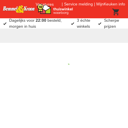
Service melding
MijnKeuken info
Vacatures
Dagelijks voor
22:00
besteld,
3 échte
Scherpe
morgen in huis
winkels
prijzen