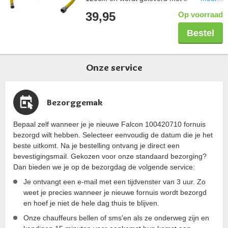
koppelstukken zodat deze in elke situatie
39,95
Op voorraad
aangesloten kan worden. De tape wordt
gebruikt om de schroefdraadverbinding
Bestel
veilig af te sluiten. De gehele set is Gastec
gekeurd.
Onze service
Bezorggemak
Bepaal zelf wanneer je je nieuwe Falcon 100420710 fornuis
bezorgd wilt hebben. Selecteer eenvoudig de datum die je het
beste uitkomt. Na je bestelling ontvang je direct een
bevestigingsmail. Gekozen voor onze standaard bezorging?
Dan bieden we je op de bezorgdag de volgende service:
Je ontvangt een e-mail met een tijdvenster van 3 uur. Zo
weet je precies wanneer je nieuwe fornuis wordt bezorgd
en hoef je niet de hele dag thuis te blijven.
Onze chauffeurs bellen of sms'en als ze onderweg zijn en