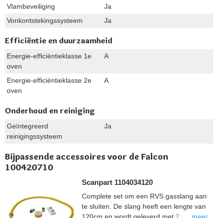
Vlambeveiliging
Ja
Vonkontstekingssysteem
Ja
Efficiëntie en duurzaamheid
Energie-efficiëntieklasse 1e
A
oven
Energie-efficiëntieklasse 2e
A
oven
Onderhoud en reiniging
Geïntegreerd
Ja
reinigingssysteem
Bijpassende accessoires voor de Falcon
100420710
Scanpart 1104034120
Complete set om een RVS gasslang aan
te sluiten. De slang heeft een lengte van
meer...
120cm en wordt geleverd met 2