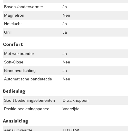
Boven-/onderwarmte
Ja
Magnetron
Nee
Hetelucht
Ja
Grill
Ja
Comfort
Met wokbrander
Ja
Soft-Close
Nee
Binnenverlichting
Ja
Automatische pandetectie
Nee
Bediening
Soort bedieningselementen
Draaiknoppen
Positie bedieningspaneel
Voorzijde
Aansluiting
Aansluitwaarde
11000 W