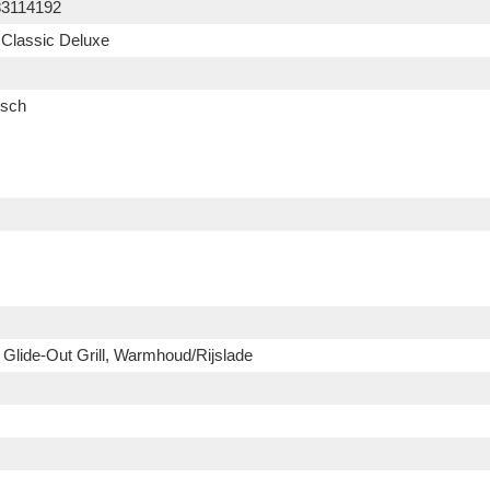
83114192
 Classic Deluxe
isch
 Glide-Out Grill, Warmhoud/Rijslade