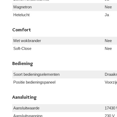
Magnetron
Nee
Hetelucht
Ja
Comfort
Met wokbrander
Nee
Soft-Close
Nee
Bediening
Soort bedieningselementen
Draaik
Positie bedieningspaneel
Voorzij
Aansluiting
Aansluitwaarde
17430
Aansluitspanning
230 V