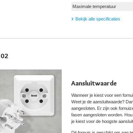
Maximale temperatuur
Bekijk alle specificaties
802
Aansluitwaarde
Wanneer je kiest voor een fornui
Weet je de aansluitwaarde? Da
aangesloten. Er zijn ook fornu
fasen aangesloten worden. Hou e
je kiest voor de hoogste aanslu
Dit fornuis is geschikt om aan t