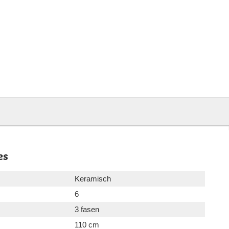
es
Keramisch
6
3 fasen
110 cm