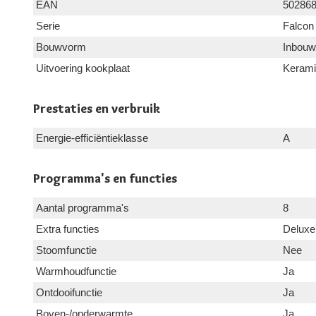
EAN
50286
Serie
Falcon
Bouwvorm
Inbouw
Uitvoering kookplaat
Keram
Prestaties en verbruik
Energie-efficiëntieklasse
A
Programma's en functies
Aantal programma's
8
Extra functies
Deluxe
Stoomfunctie
Nee
Warmhoudfunctie
Ja
Ontdooifunctie
Ja
Boven-/onderwarmte
Ja