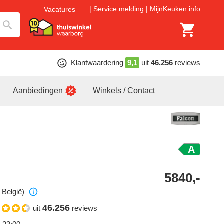
Service melding
MijnKeuken info
Vacatures
Klantwaardering
9,1
uit
46.256
reviews
Aanbiedingen
Winkels / Contact
A
5840,-
 België)
46.256
uit
reviews