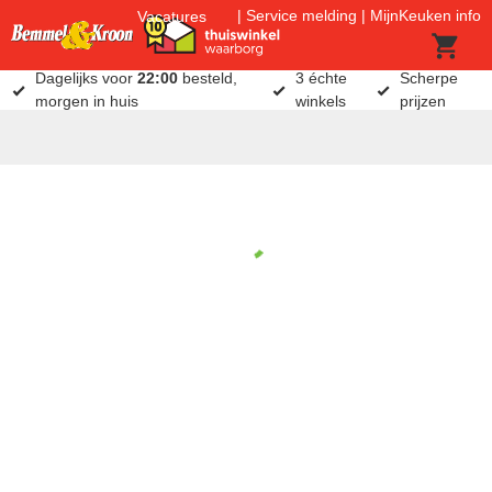
Service melding
MijnKeuken info
Vacatures
Dagelijks voor
22:00
besteld,
3 échte
Scherpe
morgen in huis
winkels
prijzen