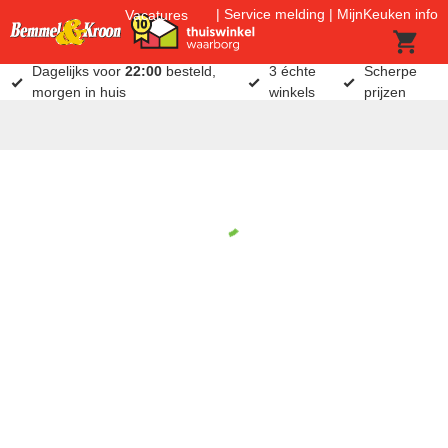
Service melding
MijnKeuken info
Vacatures
Dagelijks voor
22:00
besteld,
3 échte
Scherpe
morgen in huis
winkels
prijzen