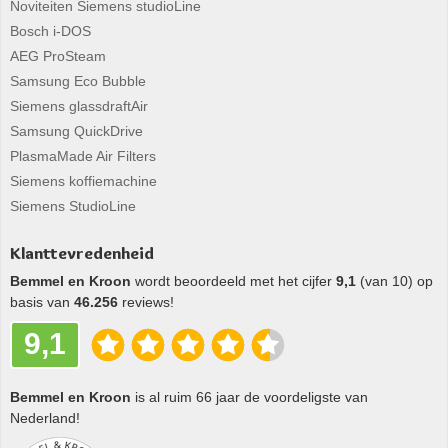
Noviteiten Siemens studioLine
Bosch i-DOS
AEG ProSteam
Samsung Eco Bubble
Siemens glassdraftAir
Samsung QuickDrive
PlasmaMade Air Filters
Siemens koffiemachine
Siemens StudioLine
Klanttevredenheid
Bemmel en Kroon
wordt beoordeeld met het cijfer
9,1
(van 10) op
basis van
46.256
reviews!
9,1
Bemmel en Kroon
is al ruim 66 jaar de voordeligste van
Nederland!