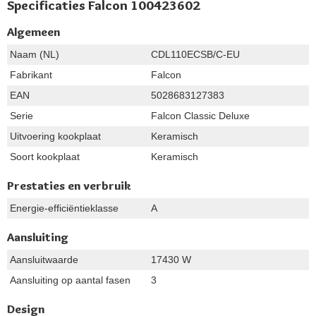
Specificaties Falcon 100423602
Algemeen
Naam (NL)
CDL110ECSB/C-EU
Fabrikant
Falcon
EAN
5028683127383
Serie
Falcon Classic Deluxe
Uitvoering kookplaat
Keramisch
Soort kookplaat
Keramisch
Prestaties en verbruik
Energie-efficiëntieklasse
A
Aansluiting
Aansluitwaarde
17430 W
Aansluiting op aantal fasen
3
Design