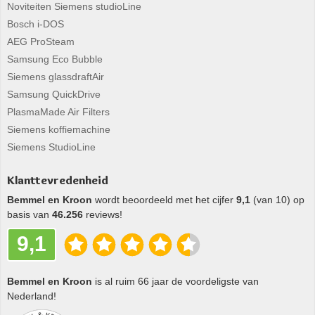
Noviteiten Siemens studioLine
Bosch i-DOS
AEG ProSteam
Samsung Eco Bubble
Siemens glassdraftAir
Samsung QuickDrive
PlasmaMade Air Filters
Siemens koffiemachine
Siemens StudioLine
Klanttevredenheid
Bemmel en Kroon
wordt beoordeeld met het cijfer
9,1
(van 10) op
basis van
46.256
reviews!
9,1
Bemmel en Kroon
is al ruim 66 jaar de voordeligste van
Nederland!