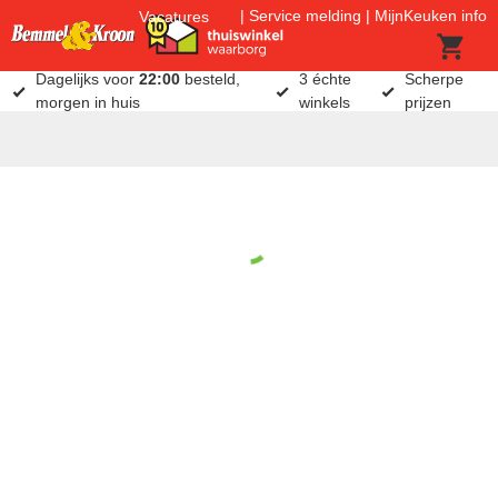
Service melding
MijnKeuken info
Vacatures
Dagelijks voor
22:00
besteld,
3 échte
Scherpe
morgen in huis
winkels
prijzen