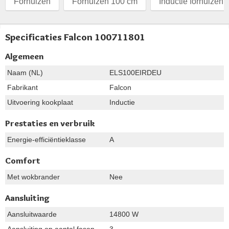
Fornuizen
Fornuizen 100 cm
Inductie fornuizen
Specificaties Falcon 100711801
Algemeen
Naam (NL)
ELS100EIRDEU
Fabrikant
Falcon
Uitvoering kookplaat
Inductie
Prestaties en verbruik
Energie-efficiëntieklasse
A
Comfort
Met wokbrander
Nee
Aansluiting
Aansluitwaarde
14800 W
Aansluiting op aantal fasen
3