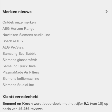
Merken nieuws
Ontdek onze merken
AEG Horizon Range
Noviteiten Siemens studioLine
Bosch i-DOS
AEG ProSteam
Samsung Eco Bubble
Siemens glassdraftAir
Samsung QuickDrive
PlasmaMade Air Filters
Siemens koffiemachine
Siemens StudioLine
Klanttevredenheid
Bemmel en Kroon
wordt beoordeeld met het cijfer
9,1
(van 10) op
basis van
46.256
reviews!