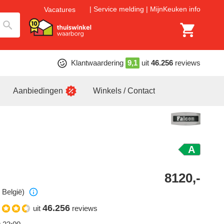
Service melding
MijnKeuken info
Vacatures
Klantwaardering
9,1
uit
46.256
reviews
Aanbiedingen
Winkels / Contact
A
8120,-
 België)
46.256
uit
reviews