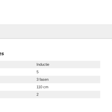
es
Inductie
5
3 fasen
110 cm
2