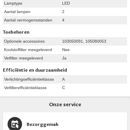
Lamptype
LED
Aantal lampen
2
Aantal vermogensstanden
4
Toebehoren
Optionele accessoires
103050091, 105080053
Koolstoffilter meegeleverd
Nee
Vetfilter meegeleverd
Ja
Efficiëntie en duurzaamheid
Verlichtingsefficiëntieklasse
A
Vetfilterefficiëntieklasse
C
Onze service
Bezorggemak