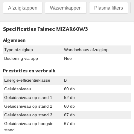
Afzuigkappen
Wasemkappen
Plasma filters
Specificaties Falmec MIZAR60W3
Algemeen
Type afzuigkap
Wandschouw afzuigkap
Bediening via app
Nee
Prestaties en verbruik
Energie-efficiëntieklasse
B
Geluidsniveau
60 db
Geluidsniveau op stand 1
52 db
Geluidsniveau op stand 2
60 db
Geluidsniveau op stand 3
67 db
Geluidsniveau op hoogste
67 db
stand