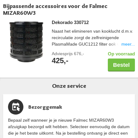
Bijpassende accessoires voor de Falmec
MIZAR60W3
Dekorado 330712
Naast het elimineren van kooklucht d.m.v.
recirculatie zorgt de zelfreinigende
meer...
PlasmaMade GUC1212 filter ook voor een
gezond binnenklimaat; vrij van geuren,
Adviesprijs
676,-
Op voorraad
pollen en bacteriën. Controleer altijd de
425,-
maatvoering van uw schacht in combinatie
Bestel
met een PlasmaMade filter. Let hierbij op
de breedte en diepte, maar ook een
benodigde hoogte van 20cm. Capaciteit
Onze service
600 m3/u.
Bezorggemak
Bepaal zelf wanneer je je nieuwe Falmec MIZAR60W3
afzuigkap bezorgd wilt hebben. Selecteer eenvoudig de datum
die je het beste uitkomt. Na je bestelling ontvang je direct een