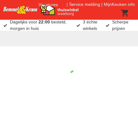
Service melding
MijnKeuken info
Vacatures
Dagelijks voor
22:00
besteld,
3 échte
Scherpe
morgen in huis
winkels
prijzen