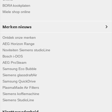
BORA kookplaten
Miele shop online
Merken nieuws
Ontdek onze merken
AEG Horizon Range
Noviteiten Siemens studioLine
Bosch i-DOS
AEG ProSteam
Samsung Eco Bubble
Siemens glassdraftAir
Samsung QuickDrive
PlasmaMade Air Filters
Siemens koffiemachine
Siemens StudioLine
Klanttevredenheid