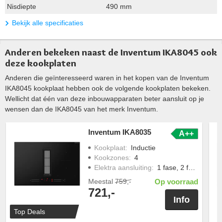
Nisdiepte
490 mm
Bekijk alle specificaties
Anderen bekeken naast de Inventum IKA8045 ook
deze kookplaten
Anderen die geïnteresseerd waren in het kopen van de Inventum
IKA8045 kookplaat hebben ook de volgende kookplaten bekeken.
Wellicht dat één van deze inbouwapparaten beter aansluit op je
wensen dan de IKA8045 van het merk Inventum.
Inventum IKA8035
A++
Kookplaat
:
Inductie
Kookzones
:
4
Elektra aansluiting
:
1 fase, 2 fasen
Meestal
759,-
Op voorraad
721,-
Info
Top Deals