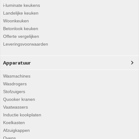
i-luminate keukens
Landelijke keuken
Woonkeuken
Betonlook keuken
Offerte vergelijken
Leveringsvoorwaarden
Apparatuur
Wasmachines
Wasdrogers
Stofzuigers
Quooker kranen
Vaatwassers
Inductie kookplaten
Koelkasten
Afzuigkappen
Ovens