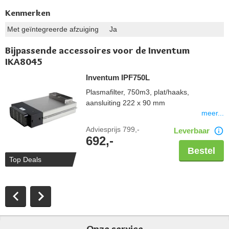
Kenmerken
Met geïntegreerde afzuiging
Ja
Bijpassende accessoires voor de Inventum
IKA8045
Inventum IPF750L
Plasmafilter, 750m3, plat/haaks,
aansluiting 222 x 90 mm
meer...
Adviesprijs
799,-
Leverbaar
692,-
Bestel
Top Deals
Onze service