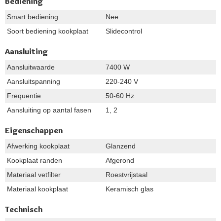
Bediening
Smart bediening
Nee
Soort bediening kookplaat
Slidecontrol
Aansluiting
Aansluitwaarde
7400 W
Aansluitspanning
220-240 V
Frequentie
50-60 Hz
Aansluiting op aantal fasen
1, 2
Eigenschappen
Afwerking kookplaat
Glanzend
Kookplaat randen
Afgerond
Materiaal vetfilter
Roestvrijstaal
Materiaal kookplaat
Keramisch glas
Technisch