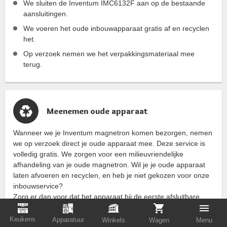
We sluiten de Inventum IMC6132F aan op de bestaande
aansluitingen.
We voeren het oude inbouwapparaat gratis af en recyclen
het.
Op verzoek nemen we het verpakkingsmateriaal mee
terug.
Meenemen oude apparaat
Wanneer we je Inventum magnetron komen bezorgen, nemen
we op verzoek direct je oude apparaat mee. Deze service is
volledig gratis. We zorgen voor een milieuvriendelijke
afhandeling van je oude magnetron. Wil je je oude apparaat
laten afvoeren en recyclen, en heb je niet gekozen voor onze
inbouwservice?
Zorg er dan voor dat het apparaat bij de eerste afsluitbare
deur staat.
Keukens
Apparatuur
Winkels
Wagen
Menu