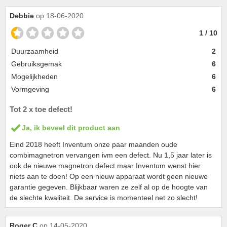
Debbie
op 18-06-2020
1 / 10
Duurzaamheid
2
Gebruiksgemak
6
Mogelijkheden
6
Vormgeving
6
Tot 2 x toe defect!
Ja, ik beveel dit product aan
Eind 2018 heeft Inventum onze paar maanden oude
combimagnetron vervangen ivm een defect. Nu 1,5 jaar later is
ook de nieuwe magnetron defect maar Inventum wenst hier
niets aan te doen! Op een nieuw apparaat wordt geen nieuwe
garantie gegeven. Blijkbaar waren ze zelf al op de hoogte van
de slechte kwaliteit. De service is momenteel net zo slecht!
Roger C
op 14-05-2020