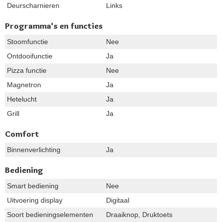
Deurscharnieren
Links
Programma's en functies
Stoomfunctie
Nee
Ontdooifunctie
Ja
Pizza functie
Nee
Magnetron
Ja
Hetelucht
Ja
Grill
Ja
Comfort
Binnenverlichting
Ja
Bediening
Smart bediening
Nee
Uitvoering display
Digitaal
Soort bedieningselementen
Draaiknop, Druktoets