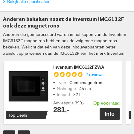
Bekijk alle specificaties
Anderen bekeken naast de Inventum IMC6132F
ook deze magnetrons
Anderen die geïnteresseerd waren in het kopen van de Inventum
IMC6132F magnetron hebben ook de volgende magnetrons
bekeken. Wellicht dat één van deze inbouwapparaten beter
aansluit op je wensen dan de IMC6132F van het merk Inventum.
Inventum IMC6132FZWA
2 reviews
Type
:
Combimagnetron
Nishoogte
:
45 cm
Inhoud
:
32 l
Adviesprijs
399,-
Op voorraad
281,-
Info
Top Deals
T