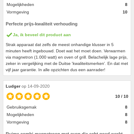
Mogelijkheden
8
Vormgeving
10
Perfecte prijs-kwaliteit verhouding
Ja, ik beveel dit product aan
Strak apparaat dat zelfs de meest onhandige klusser in 5
minuten heeft ingebouwd. Doet wat het moet doen. Verwarmen
via magnetron (1.000 watt) en oven of grill. Belachelijk lage prijs,
zeker in vergelijking met de Duitse 'kwaliteitsmerken'. En dat met
vijf jaar garantie. In alle opzichten dus een aanrader!
Ludger
op 14-09-2020
10 / 10
Gebruiksgemak
8
Mogelijkheden
8
Vormgeving
8
Ruime combi-magnetroon met oven die echt goed werkt