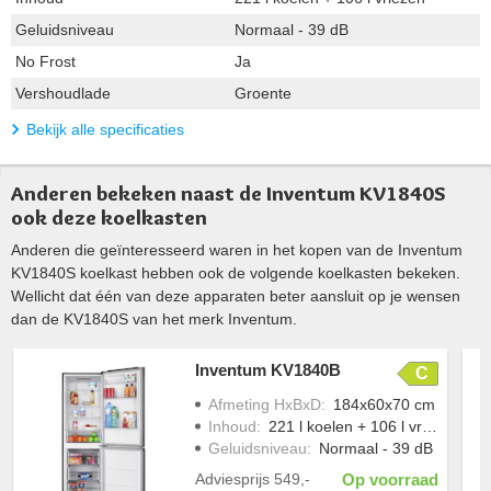
Geluidsniveau
Normaal - 39 dB
No Frost
Ja
Vershoudlade
Groente
Bekijk alle specificaties
Anderen bekeken naast de Inventum KV1840S
ook deze koelkasten
Anderen die geïnteresseerd waren in het kopen van de Inventum
KV1840S koelkast hebben ook de volgende koelkasten bekeken.
Wellicht dat één van deze apparaten beter aansluit op je wensen
dan de KV1840S van het merk Inventum.
Inventum KV1840B
C
Afmeting HxBxD
:
184x60x70 cm
Inhoud
:
221 l koelen + 106 l vriezen
Geluidsniveau
:
Normaal - 39 dB
Adviesprijs
549,-
Op voorraad