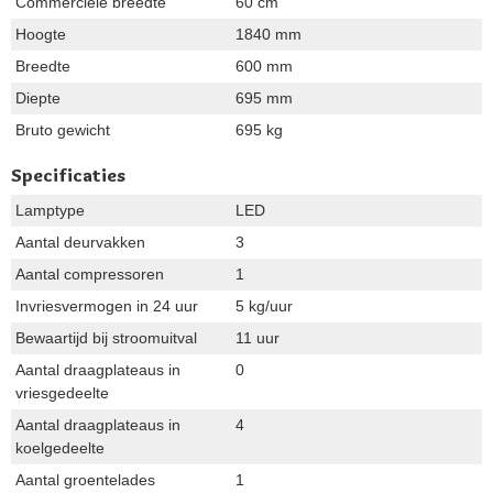
Commerciële breedte
60 cm
Hoogte
1840 mm
Breedte
600 mm
Diepte
695 mm
Bruto gewicht
695 kg
Specificaties
Lamptype
LED
Aantal deurvakken
3
Aantal compressoren
1
Invriesvermogen in 24 uur
5 kg/uur
Bewaartijd bij stroomuitval
11 uur
Aantal draagplateaus in
0
vriesgedeelte
Aantal draagplateaus in
4
koelgedeelte
Aantal groentelades
1