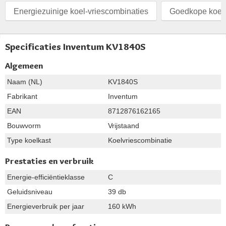
Energiezuinige koel-vriescombinaties
Goedkope koel
Specificaties Inventum KV1840S
Algemeen
Naam (NL)
KV1840S
Fabrikant
Inventum
EAN
8712876162165
Bouwvorm
Vrijstaand
Type koelkast
Koelvriescombinatie
Prestaties en verbruik
Energie-efficiëntieklasse
C
Geluidsniveau
39 db
Energieverbruik per jaar
160 kWh