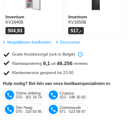
Inventum
Inventum
KV1840B
KV1850B
504,93
517,-
Vergelijkbare koelkasten
Duurzamer
Gratis thuisbezorgd (ook in België)
9,1
46.256
Klantwaardering
uit
reviews
Klantenservice geopend tot 23:00
Hulp nodig? Bel één van onze koelkastspecialisten in:
Online afdeling
Cruquius
070 - 301 34 74
023 - 548 30 60
Den Haag
Zoeterwoude
070 - 320 93 85
071 - 523 68 87