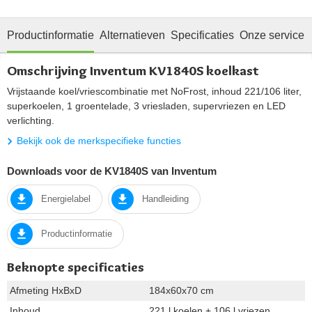
Productinformatie
Alternatieven
Specificaties
Onze service
Omschrijving Inventum KV1840S koelkast
Vrijstaande koel/vriescombinatie met NoFrost, inhoud 221/106 liter,
superkoelen, 1 groentelade, 3 vriesladen, supervriezen en LED
verlichting.
Bekijk ook de merkspecifieke functies
Downloads voor de KV1840S van Inventum
Energielabel
Handleiding
Productinformatie
Beknopte specificaties
Afmeting HxBxD
184x60x70 cm
Inhoud
221 l koelen + 106 l vriezen