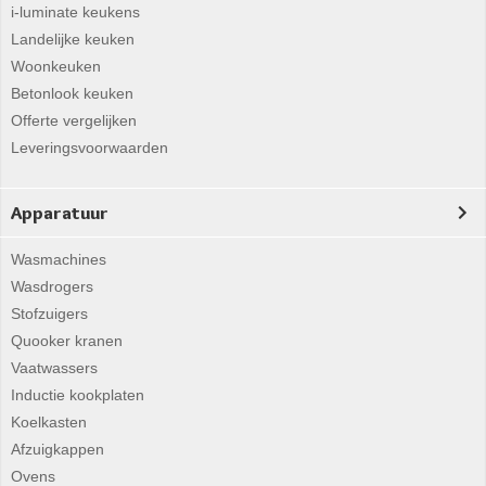
i-luminate keukens
Landelijke keuken
Woonkeuken
Betonlook keuken
Offerte vergelijken
Leveringsvoorwaarden
Apparatuur
Wasmachines
Wasdrogers
Stofzuigers
Quooker kranen
Vaatwassers
Inductie kookplaten
Koelkasten
Afzuigkappen
Ovens