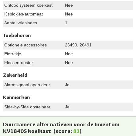
Ontdooisysteem koelkast
Nee
IJsblokjes-automaat
Nee
Aantal vrieslades
1
Toebehoren
Optionele accessoires
26490, 26491
Eierrekje
Nee
Flessenrooster
Nee
Zekerheid
Alarmsignaal open deur
Ja
Kenmerken
Side-by-Side opstelbaar
Ja
Duurzamere alternatieven voor de Inventum
KV1840S koelkast
(score:
83
)