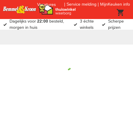
Service melding
MijnKeuken info
Vacatures
Dagelijks voor
22:00
besteld,
3 échte
Scherpe
morgen in huis
winkels
prijzen