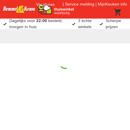
Service melding
MijnKeuken info
Vacatures
Dagelijks voor
22:00
besteld,
3 échte
Scherpe
morgen in huis
winkels
prijzen