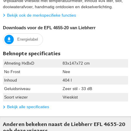
Vrijstaande vrieskist met temperatuurmeter, inhoud 404 liter, slot,
dooiwaterafvoer, handmatig ontdooien en dekselverlichting.
Bekijk ook de merkspecifieke functies
Downloads voor de EFL 4655-20 van Liebherr
Energielabel
Beknopte specificaties
Afmeting HxBxD
83x147x72 cm
No Frost
Nee
Inhoud
404 l
Geluidsniveau
Zeer stil - 33 dB
Soort vriezer
Vrieskist
Bekijk alle specificaties
Anderen bekeken naast de Liebherr EFL 4655-20
ook deze vriezers