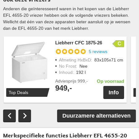
Anderen die geïnteresseerd waren in het kopen van de Liebherr
EFL 4655-20 vriezer hebben ook de volgende vriezers bekeken.
Wellicht dat één van deze apparaten beter aansluit op je wensen
dan de EFL 4655-20 van het merk Liebherr.
Liebherr CFC 1875-26
C
5 reviews
Afmeting HxBxD
:
83x105x71 cm
No Frost
:
Nee
Inhoud
:
192 l
Adviesprijs
999,-
Op voorraad
949,-
Info
Top Deals
T
Duurzamere alternatieven
Merkspecifieke functies Liebherr EFL 4655-20