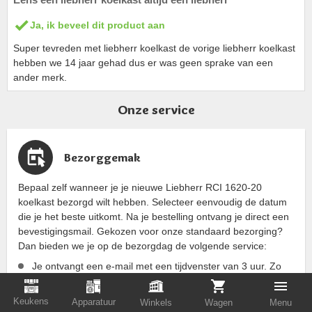
Ja, ik beveel dit product aan
Super tevreden met liebherr koelkast de vorige liebherr koelkast
hebben we 14 jaar gehad dus er was geen sprake van een
ander merk.
Onze service
Bezorggemak
Bepaal zelf wanneer je je nieuwe Liebherr RCI 1620-20
koelkast bezorgd wilt hebben. Selecteer eenvoudig de datum
die je het beste uitkomt. Na je bestelling ontvang je direct een
bevestigingsmail. Gekozen voor onze standaard bezorging?
Dan bieden we je op de bezorgdag de volgende service:
Je ontvangt een e-mail met een tijdvenster van 3 uur. Zo
weet je precies wanneer je nieuwe koelkast wordt bezorgd
en hoef je niet de hele dag thuis te blijven.
Keukens
Apparatuur
Winkels
Wagen
Menu