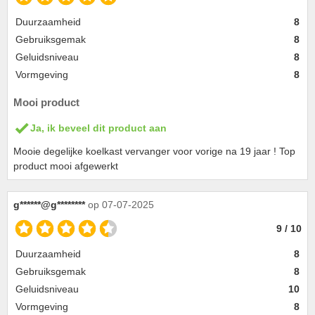
Duurzaamheid
8
Gebruiksgemak
8
Geluidsniveau
8
Vormgeving
8
Mooi product
Ja, ik beveel dit product aan
Mooie degelijke koelkast vervanger voor vorige na 19 jaar ! Top
product mooi afgewerkt
g******@g********
op 07-07-2025
9 / 10
Duurzaamheid
8
Gebruiksgemak
8
Geluidsniveau
10
Vormgeving
8