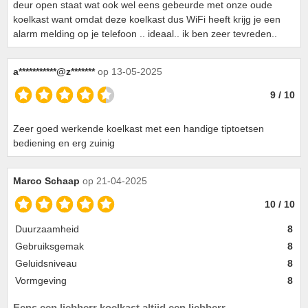
deur open staat wat ook wel eens gebeurde met onze oude
koelkast want omdat deze koelkast dus WiFi heeft krijg je een
alarm melding op je telefoon .. ideaal.. ik ben zeer tevreden..
a***********@z*******
op 13-05-2025
9 / 10
Zeer goed werkende koelkast met een handige tiptoetsen
bediening en erg zuinig
Marco Schaap
op 21-04-2025
10 / 10
Duurzaamheid
8
Gebruiksgemak
8
Geluidsniveau
8
Vormgeving
8
Eens een liebherr koelkast altijd een liebherr