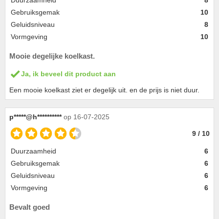
Duurzaamheid
8
Gebruiksgemak
10
Geluidsniveau
8
Vormgeving
10
Mooie degelijke koelkast.
Ja, ik beveel dit product aan
Een mooie koelkast ziet er degelijk uit. en de prijs is niet duur.
p*****@h**********
op 16-07-2025
9 / 10
Duurzaamheid
6
Gebruiksgemak
6
Geluidsniveau
6
Vormgeving
6
Bevalt goed