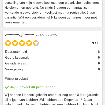
bestelling van mijn nieuwe koelkast, een electrische koelboxmet
kielelementen gebruikt. Nu sinds 5 dagen een fantastisch
werkende nieuwe Liebherr koelkast met, na registratie, 8 jaar
garantie. Wat een verademing! Niks geen gehannes meer met
koelelementen.
a***********@g********
op 14-08-2025
9 / 10
Duurzaamheid
6
Gebruiksgemak
6
Geluidsniveau
6
Vormgeving
6
Prima product
Ja, ik beveel dit product aan
Wij hebben Liebherr gekocht omdat er nog eens 8 jaar garantie
bij krijgen van Liebherr .Wij hebben een Diepvries +/- 3 jaar
geleden gekocht, en nu hebben wij een Liebherr koelkast. Heel