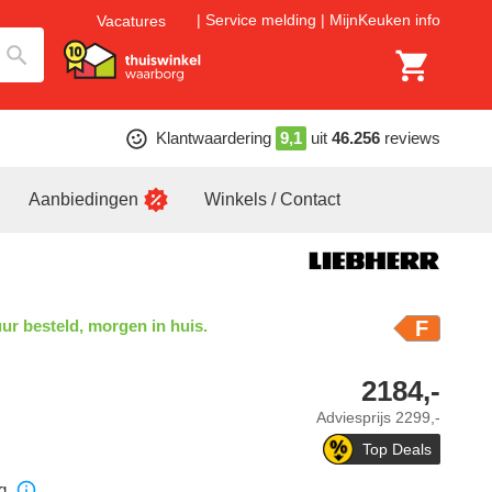
Service melding
MijnKeuken info
Vacatures
Klantwaardering
9,1
uit
46.256
reviews
Aanbiedingen
Winkels / Contact
ur besteld, morgen in huis.
F
2184,-
Adviesprijs
2299,-
Top Deals
g