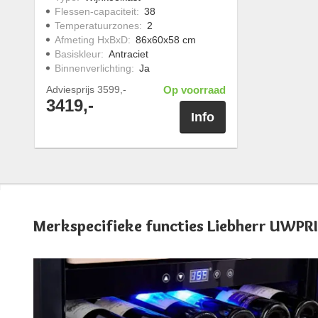
Flessen-capaciteit
:
38
Temperatuurzones
:
2
Afmeting HxBxD
:
86x60x58 cm
Basiskleur
:
Antraciet
Binnenverlichting
:
Ja
Adviesprijs
3599,-
Op voorraad
3419,-
Info
Merkspecifieke functies Liebherr UWPR