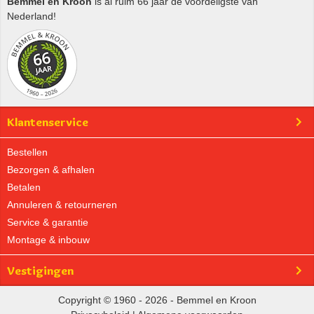
Bemmel en Kroon
is al ruim 66 jaar de voordeligste van
Nederland!
Klantenservice
Bestellen
Bezorgen & afhalen
Betalen
Annuleren & retourneren
Service & garantie
Montage & inbouw
Vestigingen
Copyright © 1960 - 2026 - Bemmel en Kroon