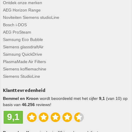
Ontdek onze merken
AEG Horizon Range
Noviteiten Siemens studioLine
Bosch i-DOS
AEG ProSteam
Samsung Eco Bubble
Siemens glassdraftAir
Samsung QuickDrive
PlasmaMade Air Filters
Siemens koffiemachine
Siemens StudioLine
Klanttevredenheid
Bemmel en Kroon
wordt beoordeeld met het cijfer
9,1
(van 10) op
basis van
46.256
reviews!
9,1