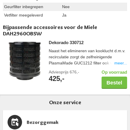
Geurfilter inbegrepen
Nee
Vetfilter meegeleverd
Ja
Bijpassende accessoires voor de Miele
DAH2960OBSW
Dekorado 330712
Naast het elimineren van kooklucht d.m.v.
recirculatie zorgt de zelfreinigende
meer...
PlasmaMade GUC1212 filter ook voor een
gezond binnenklimaat; vrij van geuren,
Adviesprijs
676,-
Op voorraad
pollen en bacteriën. Controleer altijd de
425,-
maatvoering van uw schacht in combinatie
Bestel
met een PlasmaMade filter. Let hierbij op
de breedte en diepte, maar ook een
benodigde hoogte van 20cm. Capaciteit
Onze service
600 m3/u.
Bezorggemak