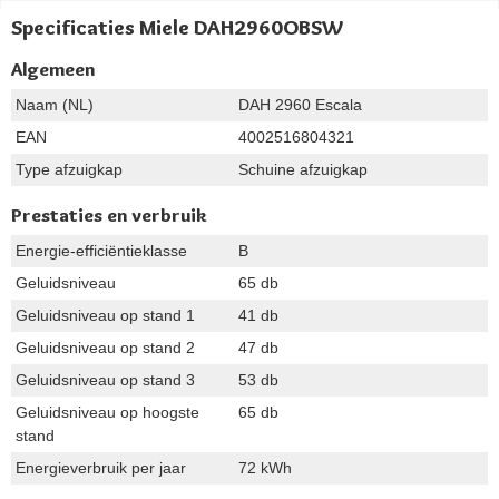
Specificaties Miele DAH2960OBSW
Algemeen
Naam (NL)
DAH 2960 Escala
EAN
4002516804321
Type afzuigkap
Schuine afzuigkap
Prestaties en verbruik
Energie-efficiëntieklasse
B
Geluidsniveau
65 db
Geluidsniveau op stand 1
41 db
Geluidsniveau op stand 2
47 db
Geluidsniveau op stand 3
53 db
Geluidsniveau op hoogste
65 db
stand
Energieverbruik per jaar
72 kWh