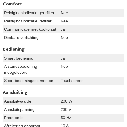
Comfort
Reinigingsindicatie geurfilter
Nee
Reinigingsindicatie vetfilter
Nee
Communicatie met kookplaat
Ja
Dimbare verlichting
Nee
Bediening
Smart bediening
Ja
Afstandsbediening
Nee
meegeleverd
Soort bedieningselementen
Touchscreen
Aansluiting
Aansluitwaarde
200 W
Aansluitspanning
230 V
Frequentie
50 Hz
Afzekering apparaat
10 A