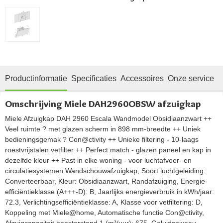
Productinformatie
Specificaties
Accessoires
Onze service
Omschrijving Miele DAH2960OBSW afzuigkap
Miele Afzuigkap DAH 2960 Escala Wandmodel Obsidiaanzwart ++
Veel ruimte ? met glazen scherm in 898 mm-breedte ++ Uniek
bedieningsgemak ? Con@ctivity ++ Unieke filtering - 10-laags
roestvrijstalen vetfilter ++ Perfect match - glazen paneel en kap in
dezelfde kleur ++ Past in elke woning - voor luchtafvoer- en
circulatiesystemen Wandschouwafzuigkap, Soort luchtgeleiding:
Converteerbaar, Kleur: Obsidiaanzwart, Randafzuiging, Energie-
efficiëntieklasse (A+++-D): B, Jaarlijks energieverbruik in kWh/jaar:
72.3, Verlichtingsefficiëntieklasse: A, Klasse voor vetfiltering: D,
Koppeling met Miele@home, Automatische functie Con@ctivity,
Afzuigcapaciteit boosterstand 1 (m³/uur): 675, Geluidsniveau