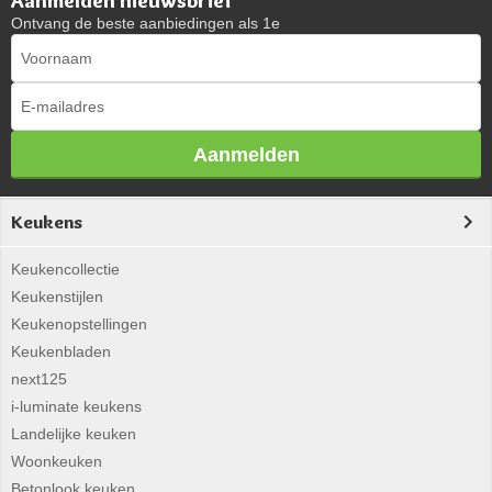
Aanmelden nieuwsbrief
Ontvang de beste aanbiedingen als 1e
Aanmelden
Keukens
Keukencollectie
Keukenstijlen
Keukenopstellingen
Keukenbladen
next125
i-luminate keukens
Landelijke keuken
Woonkeuken
Betonlook keuken