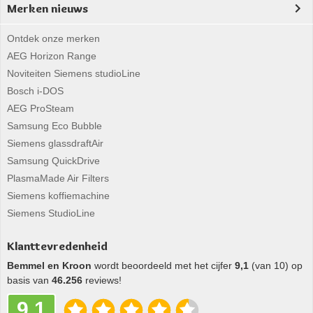
Merken nieuws
Ontdek onze merken
AEG Horizon Range
Noviteiten Siemens studioLine
Bosch i-DOS
AEG ProSteam
Samsung Eco Bubble
Siemens glassdraftAir
Samsung QuickDrive
PlasmaMade Air Filters
Siemens koffiemachine
Siemens StudioLine
Klanttevredenheid
Bemmel en Kroon
wordt beoordeeld met het cijfer
9,1
(van 10) op
basis van
46.256
reviews!
9,1