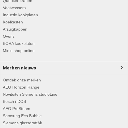
Quooker kranen
Vaatwassers
Inductie kookplaten
Koelkasten
Afzuigkappen
Ovens
BORA kookplaten
Miele shop online
Merken nieuws
Ontdek onze merken
AEG Horizon Range
Noviteiten Siemens studioLine
Bosch i-DOS
AEG ProSteam
Samsung Eco Bubble
Siemens glassdraftAir