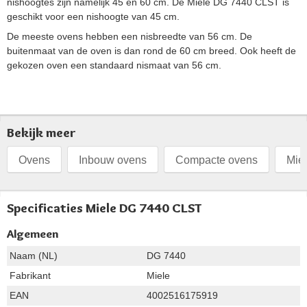
nishoogtes zijn namelijk 45 en 60 cm. De Miele DG 7440 CLST is
geschikt voor een nishoogte van 45 cm.
De meeste ovens hebben een nisbreedte van 56 cm. De
buitenmaat van de oven is dan rond de 60 cm breed. Ook heeft de
gekozen oven een standaard nismaat van 56 cm.
Bekijk meer
Ovens
Inbouw ovens
Compacte ovens
Mie
Specificaties Miele DG 7440 CLST
Algemeen
Naam (NL)
DG 7440
Fabrikant
Miele
EAN
4002516175919