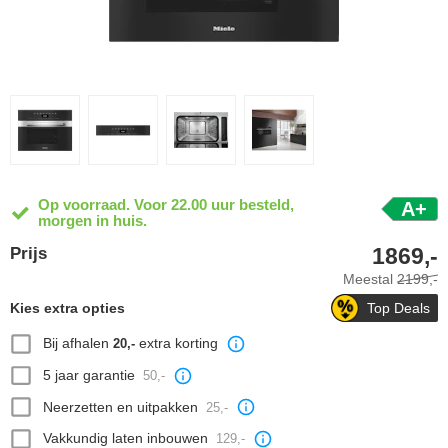
Op voorraad. Voor 22.00 uur besteld,
A+
morgen in huis.
1869,-
Prijs
Meestal
2199,-
Kies extra opties
Top Deals
Bij afhalen
extra korting
20,-
5 jaar garantie
50,-
Neerzetten en uitpakken
25,-
Vakkundig laten inbouwen
129,-