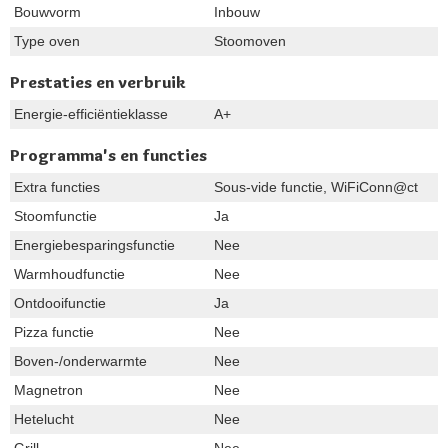
Bouwvorm
Inbouw
Type oven
Stoomoven
Prestaties en verbruik
Energie-efficiëntieklasse
A+
Programma's en functies
Extra functies
Sous-vide functie, WiFiConn@ct
Stoomfunctie
Ja
Energiebesparingsfunctie
Nee
Warmhoudfunctie
Nee
Ontdooifunctie
Ja
Pizza functie
Nee
Boven-/onderwarmte
Nee
Magnetron
Nee
Hetelucht
Nee