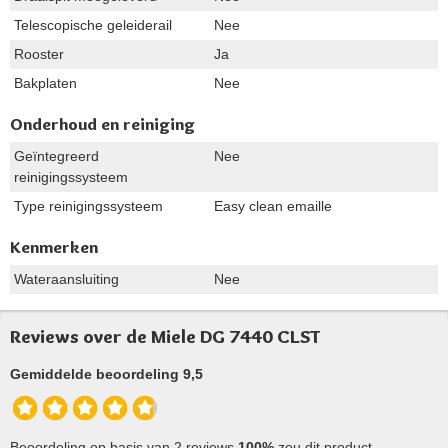
Telescopische geleiderail
Nee
Rooster
Ja
Bakplaten
Nee
Onderhoud en reiniging
Geïntegreerd
Nee
reinigingssysteem
Type reinigingssysteem
Easy clean emaille
Kenmerken
Wateraansluiting
Nee
Reviews over de Miele DG 7440 CLST
Gemiddelde beoordeling 9,5
Beoordeling op basis van 2 reviews
100%
zou dit product