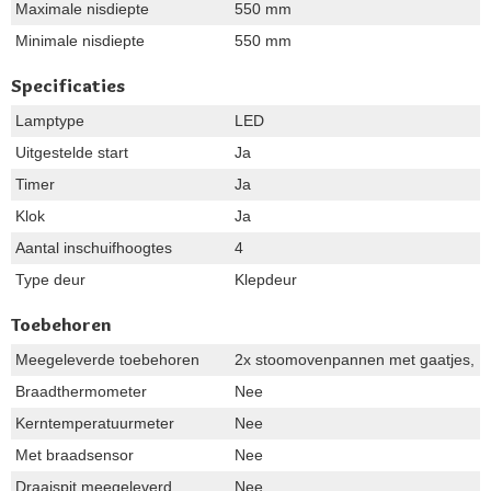
Maximale nisdiepte
550 mm
Minimale nisdiepte
550 mm
Specificaties
Lamptype
LED
Uitgestelde start
Ja
Timer
Ja
Klok
Ja
Aantal inschuifhoogtes
4
Type deur
Klepdeur
Toebehoren
Meegeleverde toebehoren
2x stoomovenpannen met gaatjes, 1x
Braadthermometer
Nee
Kerntemperatuurmeter
Nee
Met braadsensor
Nee
Draaispit meegeleverd
Nee