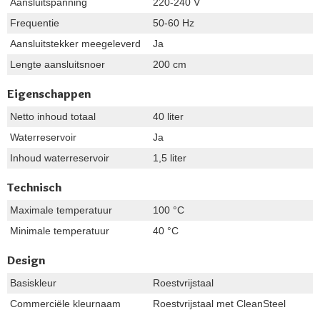
Aansluitspanning
220-240 V
Frequentie
50-60 Hz
Aansluitstekker meegeleverd
Ja
Lengte aansluitsnoer
200 cm
Eigenschappen
Netto inhoud totaal
40 liter
Waterreservoir
Ja
Inhoud waterreservoir
1,5 liter
Technisch
Maximale temperatuur
100 °C
Minimale temperatuur
40 °C
Design
Basiskleur
Roestvrijstaal
Commerciële kleurnaam
Roestvrijstaal met CleanSteel