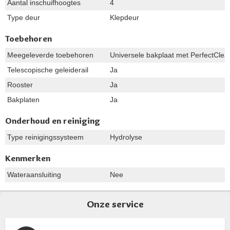
Aantal inschuifhoogtes
4
Type deur
Klepdeur
Toebehoren
Meegeleverde toebehoren
Universele bakplaat met PerfectClea
Telescopische geleiderail
Ja
Rooster
Ja
Bakplaten
Ja
Onderhoud en reiniging
Type reinigingssysteem
Hydrolyse
Kenmerken
Wateraansluiting
Nee
Onze service