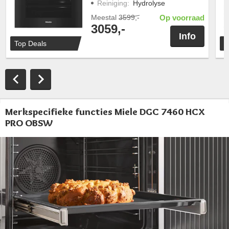
Reiniging
:
Hydrolyse
Meestal
3599,-
Op voorraad
3059,-
Info
Top Deals
T
Merkspecifieke functies Miele DGC 7460 HCX
PRO OBSW