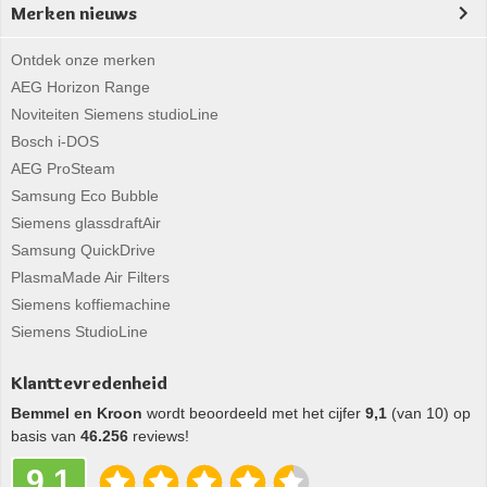
Merken nieuws
Ontdek onze merken
AEG Horizon Range
Noviteiten Siemens studioLine
Bosch i-DOS
AEG ProSteam
Samsung Eco Bubble
Siemens glassdraftAir
Samsung QuickDrive
PlasmaMade Air Filters
Siemens koffiemachine
Siemens StudioLine
Klanttevredenheid
Bemmel en Kroon
wordt beoordeeld met het cijfer
9,1
(van 10) op
basis van
46.256
reviews!
9,1