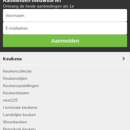
Aanmelden nieuwsbrief
Ontvang de beste aanbiedingen als 1e
Aanmelden
Keukens
Keukencollectie
Keukenstijlen
Keukenopstellingen
Keukenbladen
next125
i-luminate keukens
Landelijke keuken
Woonkeuken
Betonlook keuken