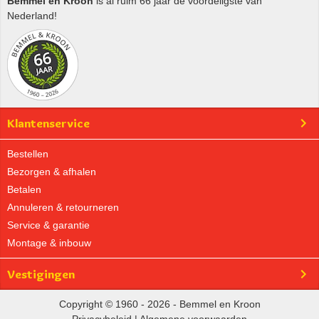
Bemmel en Kroon
is al ruim 66 jaar de voordeligste van
Nederland!
Klantenservice
Bestellen
Bezorgen & afhalen
Betalen
Annuleren & retourneren
Service & garantie
Montage & inbouw
Vestigingen
Copyright © 1960 - 2026 - Bemmel en Kroon