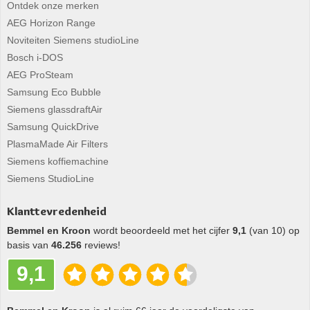
Ontdek onze merken
AEG Horizon Range
Noviteiten Siemens studioLine
Bosch i-DOS
AEG ProSteam
Samsung Eco Bubble
Siemens glassdraftAir
Samsung QuickDrive
PlasmaMade Air Filters
Siemens koffiemachine
Siemens StudioLine
Klanttevredenheid
Bemmel en Kroon
wordt beoordeeld met het cijfer
9,1
(van 10) op
basis van
46.256
reviews!
9,1