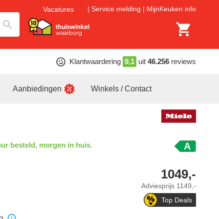
Service melding
MijnKeuken info
Vacatures
Klantwaardering
9,1
uit
46.256
reviews
Aanbiedingen
Winkels / Contact
ur besteld, morgen in huis.
A
1049,-
Adviesprijs
1149,-
Top Deals
g