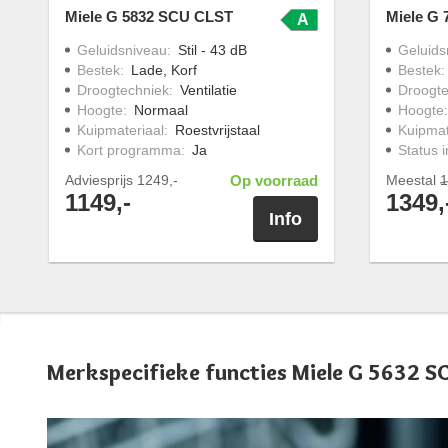
Miele G 5832 SCU CLST
Miele G
A
Geluidsniveau
:
Stil - 43 dB
Geluids
Bestek
:
Lade, Korf
Bestek
Droogtechniek
:
Ventilatie
Droogte
Hoogte
:
Normaal
Hoogte
Kuipmateriaal
:
Roestvrijstaal
Kuipmat
Kort programma
:
Ja
Status i
Adviesprijs
1249,-
Op voorraad
Meestal
1
1149,-
1349,
Info
Merkspecifieke functies Miele G 5632 S