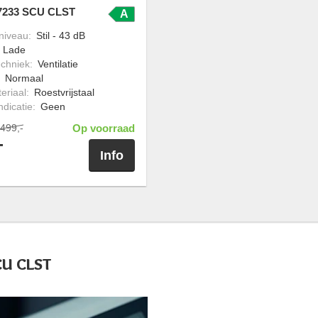
 7233 SCU CLST
A
niveau
:
Stil - 43 dB
:
Lade
chniek
:
Ventilatie
:
Normaal
eriaal
:
Roestvrijstaal
ndicatie
:
Geen
499,-
Op voorraad
-
Info
CU CLST