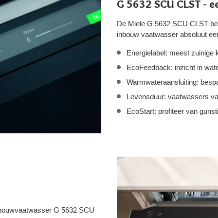
G 5632 SCU CLST - e
De Miele G 5632 SCU CLST beschi
inbouw vaatwasser absoluut ee
Energielabel: meest zuinige 
EcoFeedback: inzicht in wat
Warmwateraansluiting: bespa
Levensduur: vaatwassers va
EcoStart: profiteer van gunst
inbouwvaatwasser G 5632 SCU