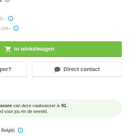
5,-
129,-
In winkelwagen
per?
Direct contact
score
van deze vaatwasser is
91
.
 voor jou én de wereld.
 België)