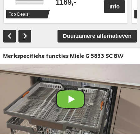
1169,-
Info
Top Deals
T
Duurzamere alternatieven
Merkspecifieke functies Miele G 5833 SC BW