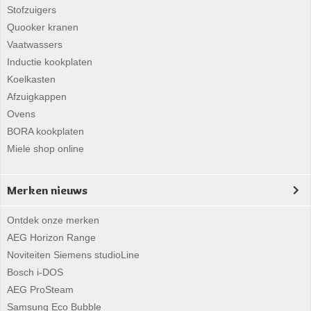
Stofzuigers
Quooker kranen
Vaatwassers
Inductie kookplaten
Koelkasten
Afzuigkappen
Ovens
BORA kookplaten
Miele shop online
Merken nieuws
Ontdek onze merken
AEG Horizon Range
Noviteiten Siemens studioLine
Bosch i-DOS
AEG ProSteam
Samsung Eco Bubble