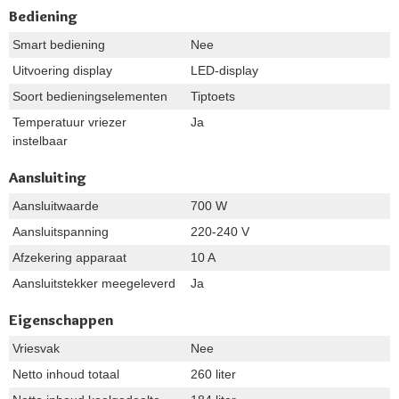
Bediening
Smart bediening
Nee
Uitvoering display
LED-display
Soort bedieningselementen
Tiptoets
Temperatuur vriezer
Ja
instelbaar
Aansluiting
Aansluitwaarde
700 W
Aansluitspanning
220-240 V
Afzekering apparaat
10 A
Aansluitstekker meegeleverd
Ja
Eigenschappen
Vriesvak
Nee
Netto inhoud totaal
260 liter