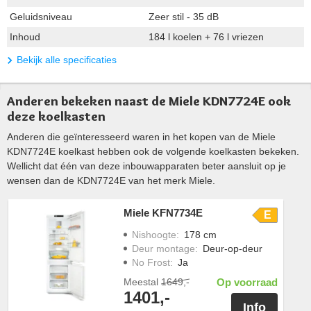
Geluidsniveau
Zeer stil - 35 dB
Inhoud
184 l koelen + 76 l vriezen
Bekijk alle specificaties
Anderen bekeken naast de Miele KDN7724E ook
deze koelkasten
Anderen die geïnteresseerd waren in het kopen van de Miele
KDN7724E koelkast hebben ook de volgende koelkasten bekeken.
Wellicht dat één van deze inbouwapparaten beter aansluit op je
wensen dan de KDN7724E van het merk Miele.
Miele KFN7734E
E
Nishoogte
:
178 cm
Deur montage
:
Deur-op-deur
No Frost
:
Ja
Meestal
1649,-
Op voorraad
1401,-
Info