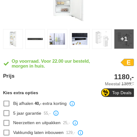
+1
Op voorraad. Voor 22.00 uur besteld,
E
morgen in huis.
1180,-
Prijs
Meestal
1389,-
Kies extra opties
Top Deals
Bij afhalen
extra korting
40,-
5 jaar garantie
55,-
Neerzetten en uitpakken
25,-
Vakkundig laten inbouwen
129,-