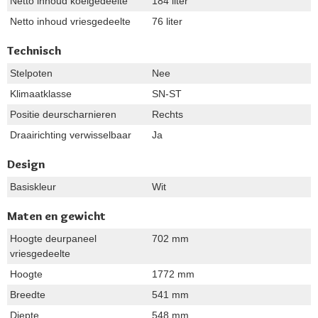
Netto inhoud koelgedeelte
184 liter
Netto inhoud vriesgedeelte
76 liter
Technisch
Stelpoten
Nee
Klimaatklasse
SN-ST
Positie deurscharnieren
Rechts
Draairichting verwisselbaar
Ja
Design
Basiskleur
Wit
Maten en gewicht
Hoogte deurpaneel
702 mm
vriesgedeelte
Hoogte
1772 mm
Breedte
541 mm
Diepte
548 mm