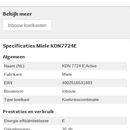
Bekijk meer
Inbouw koelkasten
Specificaties Miele KDN7724E
Algemeen
Naam (NL)
KDN 7724 E Active
Fabrikant
Miele
EAN
4002516531883
Bouwvorm
Inbouw
Type koelkast
Koelvriescombinatie
Prestaties en verbruik
Energie-efficiëntieklasse
E
Geluidsniveau
35 db