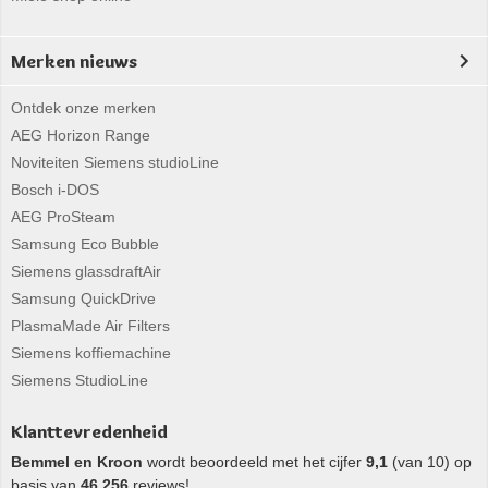
Merken nieuws
Ontdek onze merken
AEG Horizon Range
Noviteiten Siemens studioLine
Bosch i-DOS
AEG ProSteam
Samsung Eco Bubble
Siemens glassdraftAir
Samsung QuickDrive
PlasmaMade Air Filters
Siemens koffiemachine
Siemens StudioLine
Klanttevredenheid
Bemmel en Kroon
wordt beoordeeld met het cijfer
9,1
(van 10) op
basis van
46.256
reviews!