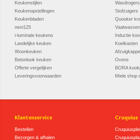
Keukenstijlen
Wasdrogers
Keukenopstellingen
Stofzuigers
Keukenbladen
Quooker kr
next125
Vaatwasser
i-luminate keukens
Inductie koo
Landelijke keuken
Koelkasten
Woonkeuken
Afzuigkapp
Betonlook keuken
Ovens
Offerte vergelijken
BORA kookp
Leveringsvoorwaarden
Miele shop o
Klantenservice
Cruquius
Bestellen
Cruquiusple
Bezorgen & afhalen
Cruquiuspla