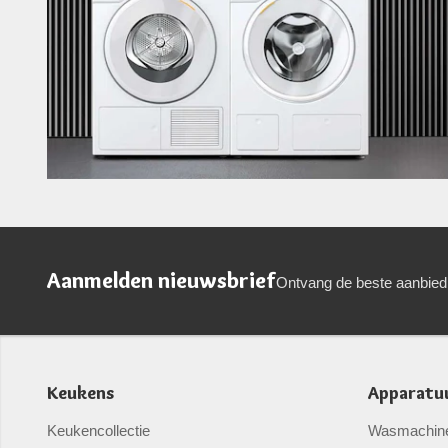
Aanmelden nieuwsbrief
Ontvang de beste aanbied
Keukens
Apparatu
Keukencollectie
Wasmachin