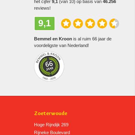
het cijfer
9,1
(van 10) op basis van
46.256
reviews!
9,1
Bemmel en Kroon
is al ruim 66 jaar de
voordeligste van Nederland!
Zoeterwoude
Hoge Rijndijk 269
Rijneke Boulevard