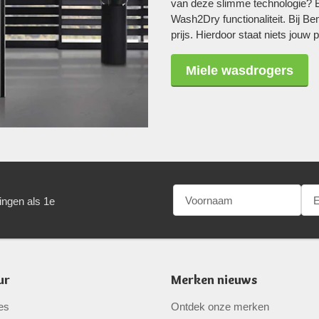
van deze slimme technologie? 
Wash2Dry functionaliteit. Bij B
prijs. Hierdoor staat niets jouw
Miele wasdrogers
ingen als 1e
ur
Merken nieuws
es
Ontdek onze merken