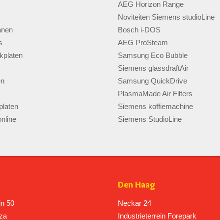
AEG Horizon Range
Noviteiten Siemens studioLine
anen
Bosch i-DOS
s
AEG ProSteam
kplaten
Samsung Eco Bubble
Siemens glassdraftAir
en
Samsung QuickDrive
PlasmaMade Air Filters
laten
Siemens koffiemachine
nline
Siemens StudioLine
Den Haag
in 50
Neckar 24
za
Industrieterrein Forepark