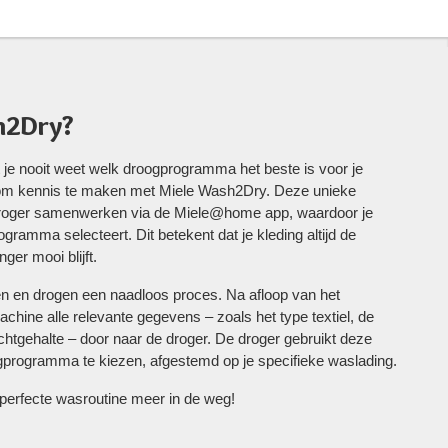
h2Dry?
t je nooit weet welk droogprogramma het beste is voor je
d om kennis te maken met Miele Wash2Dry. Deze unieke
 droger samenwerken via de Miele@home app, waardoor je
ogramma selecteert. Dit betekent dat je kleding altijd de
ger mooi blijft.
 en drogen een naadloos proces. Na afloop van het
ine alle relevante gegevens – zoals het type textiel, de
htgehalte – door naar de droger. De droger gebruikt deze
ogprogramma te kiezen, afgestemd op je specifieke waslading.
perfecte wasroutine meer in de weg!