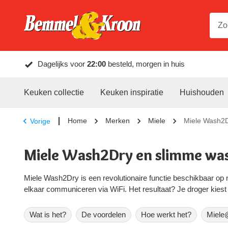
Dagelijks voor
22:00
besteld, morgen in huis
Keuken collectie
Keuken inspiratie
Huishouden
Home
Merken
Miele
Miele Wash2
Vorige
Miele Wash2Dry en slimme wa
Miele Wash2Dry is een revolutionaire functie beschikbaar op
elkaar communiceren via WiFi. Het resultaat? Je droger kies
Wat is het?
De voordelen
Hoe werkt het?
Miele