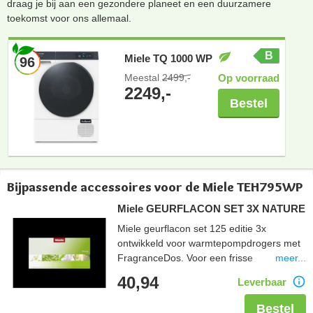
draag je bij aan een gezondere planeet en een duurzamere
toekomst voor ons allemaal.
B
Miele TQ 1000 WP
96
Meestal
2499,-
Op voorraad
2249,-
Bestel
Bijpassende accessoires voor de Miele TEH795WP
Miele GEURFLACON SET 3X NATURE
Miele geurflacon set 125 editie 3x
ontwikkeld voor warmtepompdrogers met
meer...
FragranceDos. Voor een frisse
geurervaring die tot 4 weken aanhoudt.
40,94
Leverbaar
De set is goed voor 150 droogbeurten, 50
droogbeurten per geurflacon.
Bestel