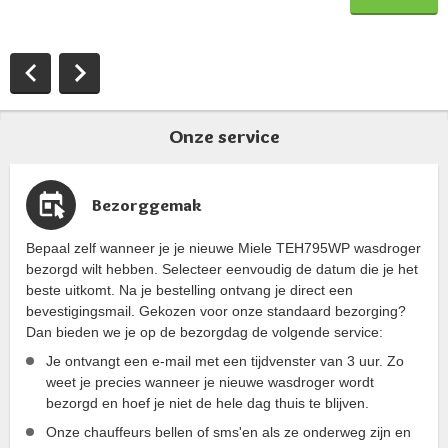
De geur kan als volgt worden
omschreven: Zuiver en natuurlijk,
combineert vleugjes bamboe en appel.
Onze service
Bezorggemak
Bepaal zelf wanneer je je nieuwe Miele TEH795WP wasdroger
bezorgd wilt hebben. Selecteer eenvoudig de datum die je het
beste uitkomt. Na je bestelling ontvang je direct een
bevestigingsmail. Gekozen voor onze standaard bezorging?
Dan bieden we je op de bezorgdag de volgende service:
Je ontvangt een e-mail met een tijdvenster van 3 uur. Zo
weet je precies wanneer je nieuwe wasdroger wordt
bezorgd en hoef je niet de hele dag thuis te blijven.
Onze chauffeurs bellen of sms'en als ze onderweg zijn en