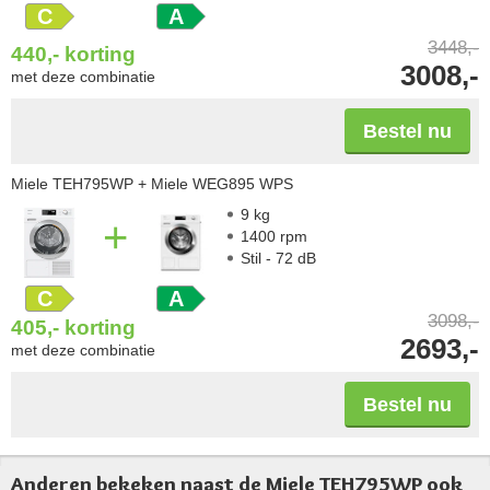
C
A
3448,-
440,-
korting
3008,-
met deze combinatie
Bestel nu
Miele TEH795WP
+ Miele WEG895 WPS
9 kg
+
1400 rpm
Stil - 72 dB
C
A
3098,-
405,-
korting
2693,-
met deze combinatie
Bestel nu
Anderen bekeken naast de Miele TEH795WP ook