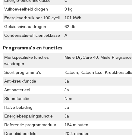
Energie-efficiëntieklasse
C
Vulhoeveelheid drogen
9 kg
Energieverbruik per 100 cycli
101 kWh
Geluidsniveau drogen
62 db
Condensatie-efficiëntieklasse
A
Programma's en functies
Merkspecifieke functies
Miele DryCare 40, Miele Fragranced
wasdroger
Soort programma's
Katoen, Katoen Eco, Kreukherstelle
Anti-kreukfunctie
Ja
Antibacterieel
Ja
Stoomfunctie
Nee
Halve belading
Ja
Energiebesparingsfunctie
Ja
Referentie programmaduur
184 minuten
Droogtijd per kilo
20.4 minuten