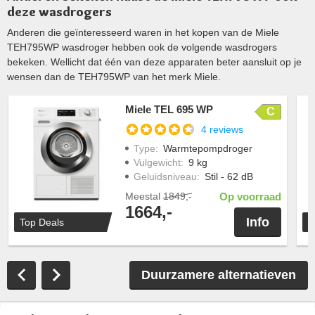
deze wasdrogers
Anderen die geïnteresseerd waren in het kopen van de Miele
TEH795WP wasdroger hebben ook de volgende wasdrogers
bekeken. Wellicht dat één van deze apparaten beter aansluit op je
wensen dan de TEH795WP van het merk Miele.
Miele TEL 695 WP
C
4 reviews
Type
:
Warmtepompdroger
Vulgewicht
:
9 kg
Geluidsniveau
:
Stil - 62 dB
Meestal
1849,-
Op voorraad
1664,-
Info
Top Deals
T
Duurzamere alternatieven