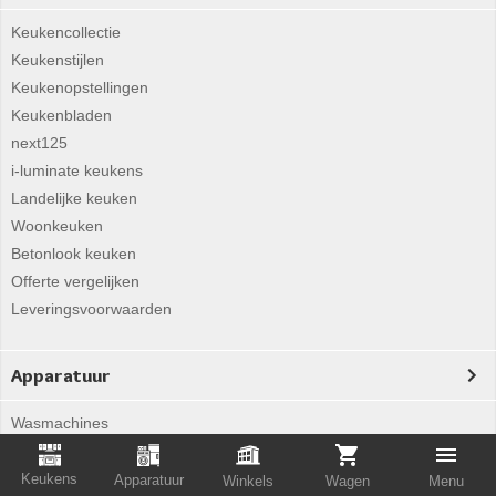
Keukencollectie
Keukenstijlen
Keukenopstellingen
Keukenbladen
next125
i-luminate keukens
Landelijke keuken
Woonkeuken
Betonlook keuken
Offerte vergelijken
Leveringsvoorwaarden
Apparatuur
Wasmachines
Wasdrogers
Stofzuigers
Keukens
Apparatuur
Winkels
Wagen
Menu