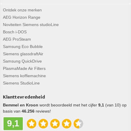
Ontdek onze merken
AEG Horizon Range
Noviteiten Siemens studioLine
Bosch i-DOS
AEG ProSteam
Samsung Eco Bubble
Siemens glassdraftAir
Samsung QuickDrive
PlasmaMade Air Filters
Siemens koffiemachine
Siemens StudioLine
Klanttevredenheid
Bemmel en Kroon
wordt beoordeeld met het cijfer
9,1
(van 10) op
basis van
46.256
reviews!
9,1