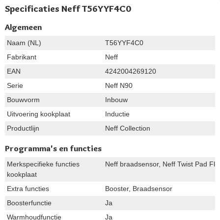
Specificaties Neff T56YYF4C0
Algemeen
Naam (NL)
T56YYF4C0
Fabrikant
Neff
EAN
4242004269120
Serie
Neff N90
Bouwvorm
Inbouw
Uitvoering kookplaat
Inductie
Productlijn
Neff Collection
Programma's en functies
Merkspecifieke functies
Neff braadsensor, Neff Twist Pad Fle
kookplaat
Extra functies
Booster, Braadsensor
Boosterfunctie
Ja
Warmhoudfunctie
Ja