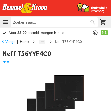
Voor
22:00
besteld, morgen in huis
9,1
Home
Neff T56YYF4C0
Vorige
Neff T56YYF4C0
Neff