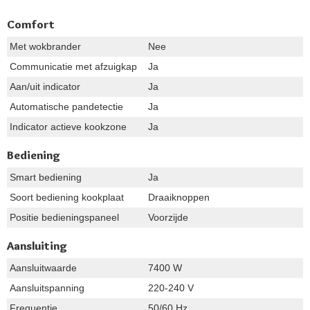
Comfort
Met wokbrander
Nee
Communicatie met afzuigkap
Ja
Aan/uit indicator
Ja
Automatische pandetectie
Ja
Indicator actieve kookzone
Ja
Bediening
Smart bediening
Ja
Soort bediening kookplaat
Draaiknoppen
Positie bedieningspaneel
Voorzijde
Aansluiting
Aansluitwaarde
7400 W
Aansluitspanning
220-240 V
Frequentie
50/60 Hz