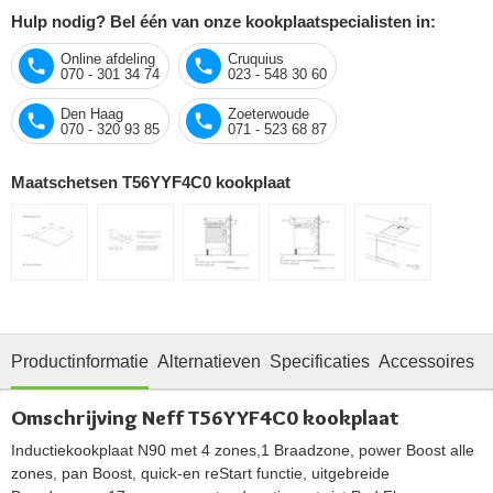
Hulp nodig? Bel één van onze kookplaatspecialisten in:
Online afdeling
Cruquius
070 - 301 34 74
023 - 548 30 60
Den Haag
Zoeterwoude
070 - 320 93 85
071 - 523 68 87
Maatschetsen T56YYF4C0 kookplaat
Productinformatie
Alternatieven
Specificaties
Accessoires
O
Omschrijving Neff T56YYF4C0 kookplaat
Inductiekookplaat N90 met 4 zones,1 Braadzone, power Boost alle
zones, pan Boost, quick-en reStart functie, uitgebreide