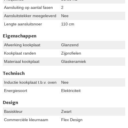
Aansluiting op aantal fasen
2
Aansluitstekker meegeleverd
Nee
Lengte aansluitsnoer
110 cm
Eigenschappen
Afwerking kookplaat
Glanzend
Kookplaat randen
Zijprofielen
Materiaal kookplaat
Glaskeramiek
Technisch
Inductie kookplaat t.b.v. oven
Nee
Energiesoort
Elektriciteit
Design
Basiskleur
Zwart
Commerciële kleurnaam
Flex Design