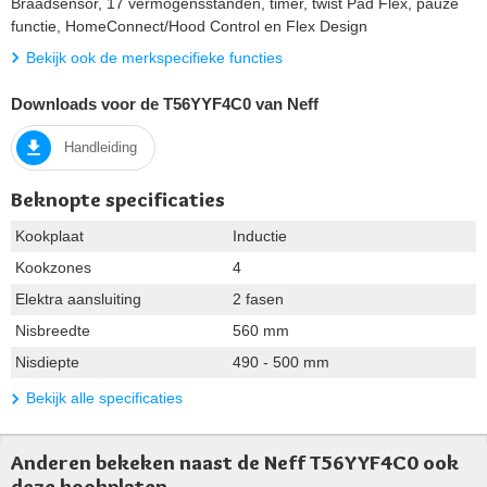
Braadsensor, 17 vermogensstanden, timer, twist Pad Flex, pauze
functie, HomeConnect/Hood Control en Flex Design
Bekijk ook de merkspecifieke functies
Downloads voor de T56YYF4C0 van Neff
Handleiding
Beknopte specificaties
Kookplaat
Inductie
Kookzones
4
Elektra aansluiting
2 fasen
Nisbreedte
560 mm
Nisdiepte
490 - 500 mm
Bekijk alle specificaties
Anderen bekeken naast de Neff T56YYF4C0 ook
deze kookplaten