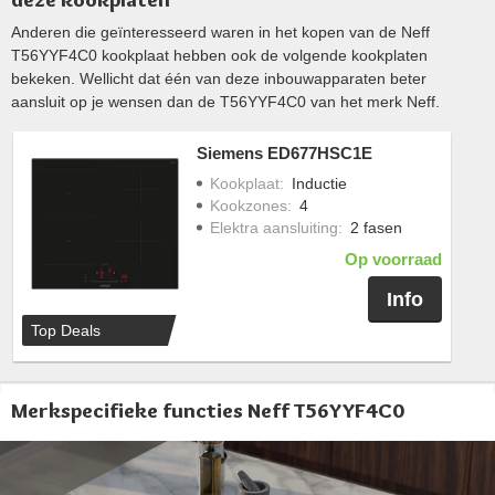
Anderen die geïnteresseerd waren in het kopen van de Neff
T56YYF4C0 kookplaat hebben ook de volgende kookplaten
bekeken. Wellicht dat één van deze inbouwapparaten beter
aansluit op je wensen dan de T56YYF4C0 van het merk Neff.
Siemens ED677HSC1E
Kookplaat
:
Inductie
Kookzones
:
4
Elektra aansluiting
:
2 fasen
Op voorraad
Info
Top Deals
Merkspecifieke functies Neff T56YYF4C0