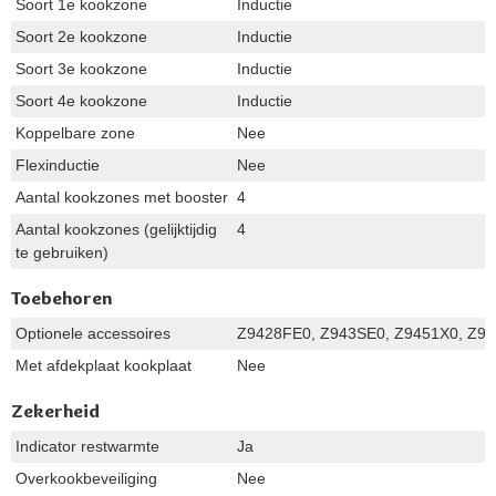
Soort 1e kookzone
Inductie
Soort 2e kookzone
Inductie
Soort 3e kookzone
Inductie
Soort 4e kookzone
Inductie
Koppelbare zone
Nee
Flexinductie
Nee
Aantal kookzones met booster
4
Aantal kookzones (gelijktijdig
4
te gebruiken)
Toebehoren
Optionele accessoires
Z9428FE0, Z943SE0, Z9451X0, Z
Met afdekplaat kookplaat
Nee
Zekerheid
Indicator restwarmte
Ja
Overkookbeveiliging
Nee