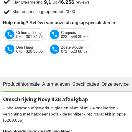
9,1
46.256
Klantwaardering
uit
reviews
Klantenservice geopend tot 23:00
Hulp nodig? Bel één van onze afzuigkapspecialisten in:
Online afdeling
Cruquius
070 - 301 34 74
023 - 548 30 60
Den Haag
Zoeterwoude
070 - 320 93 85
071 - 523 68 87
Productinformatie
Alternatieven
Specificaties
Onze service
Omschrijving Novy 828 afzuigkap
- inbouwgroep afgewerkt in glas en aluminium - 4 snelheden -
verlichting met halogeenspots - designfilter - recirculatiekit in optie
(6200.055)
Downloads voor de 828 van Novy