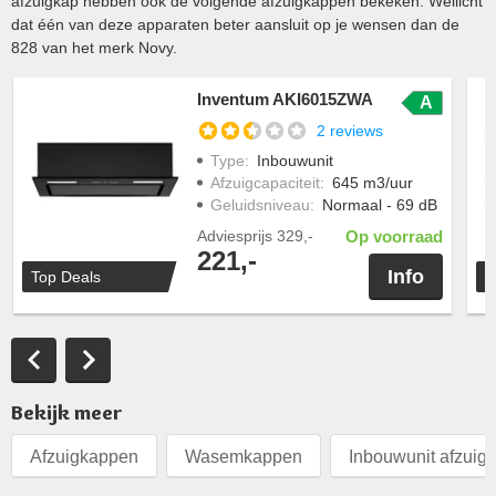
afzuigkap hebben ook de volgende afzuigkappen bekeken. Wellicht
dat één van deze apparaten beter aansluit op je wensen dan de
828 van het merk Novy.
Inventum AKI6015ZWA
A
2 reviews
Type
:
Inbouwunit
Afzuigcapaciteit
:
645 m3/uur
Geluidsniveau
:
Normaal - 69 dB
Adviesprijs
329,-
Op voorraad
221,-
Info
Top Deals
T
Bekijk meer
Afzuigkappen
Wasemkappen
Inbouwunit afzuig