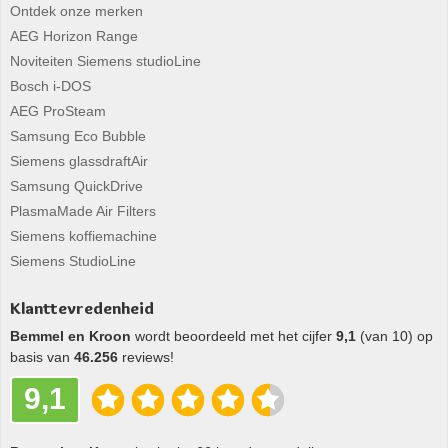
Ontdek onze merken
AEG Horizon Range
Noviteiten Siemens studioLine
Bosch i-DOS
AEG ProSteam
Samsung Eco Bubble
Siemens glassdraftAir
Samsung QuickDrive
PlasmaMade Air Filters
Siemens koffiemachine
Siemens StudioLine
Klanttevredenheid
Bemmel en Kroon
wordt beoordeeld met het cijfer
9,1
(van 10) op
basis van
46.256
reviews!
9,1