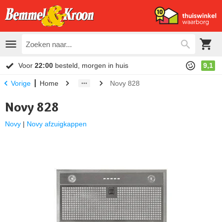
Voor
22:00
besteld, morgen in huis
9,1
Home
Novy 828
Vorige
Novy 828
Novy
|
Novy afzuigkappen