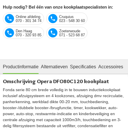
Hulp nodig? Bel één van onze kookplaatspecialisten in:
Online afdeling
Cruquius
070 - 301 34 74
023 - 548 30 60
Den Haag
Zoeterwoude
070 - 320 93 85
071 - 523 68 87
Productinformatie
Alternatieven
Specificaties
Accessoires
O
Omschrijving Opera DFO80C120 kookplaat
Fonda serie 80 cm brede volledig in te bouwen inductiekookplaat
inclusief afzuigsysteem en 4 kookzones, afzuiging dmv recirculatie,
panherkenning, werkblad dikte 00-20 mm, touchbediening,
booster-/dubbele booster-/brugfunctie, timer, kookwekker, auto-
power, auto-stop, restwarmte-indicatie en kinderbeveiliging en
centrale afzuiging met capaciteit 1000m3/h, touchbediening en 3-
delig filtersysteem bestaande uit vetfilter, condensatiefilter en