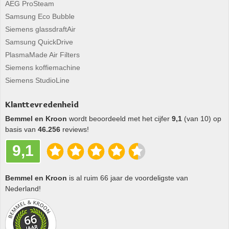
AEG ProSteam
Samsung Eco Bubble
Siemens glassdraftAir
Samsung QuickDrive
PlasmaMade Air Filters
Siemens koffiemachine
Siemens StudioLine
Klanttevredenheid
Bemmel en Kroon
wordt beoordeeld met het cijfer
9,1
(van 10) op
basis van
46.256
reviews!
9,1
Bemmel en Kroon
is al ruim 66 jaar de voordeligste van
Nederland!