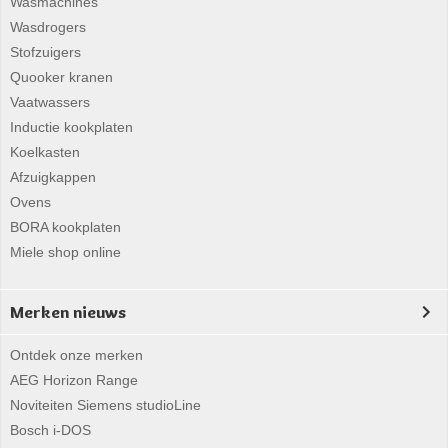
Wasmachines
Wasdrogers
Stofzuigers
Quooker kranen
Vaatwassers
Inductie kookplaten
Koelkasten
Afzuigkappen
Ovens
BORA kookplaten
Miele shop online
Merken nieuws
Ontdek onze merken
AEG Horizon Range
Noviteiten Siemens studioLine
Bosch i-DOS