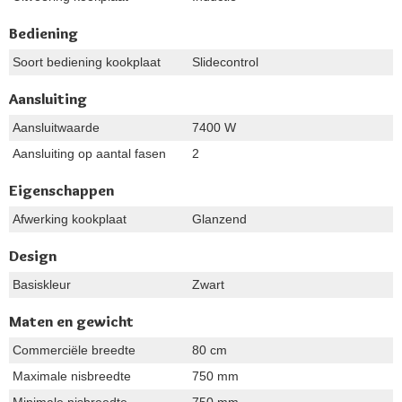
Bediening
Soort bediening kookplaat
Slidecontrol
Aansluiting
Aansluitwaarde
7400 W
Aansluiting op aantal fasen
2
Eigenschappen
Afwerking kookplaat
Glanzend
Design
Basiskleur
Zwart
Maten en gewicht
Commerciële breedte
80 cm
Maximale nisbreedte
750 mm
Minimale nisbreedte
750 mm