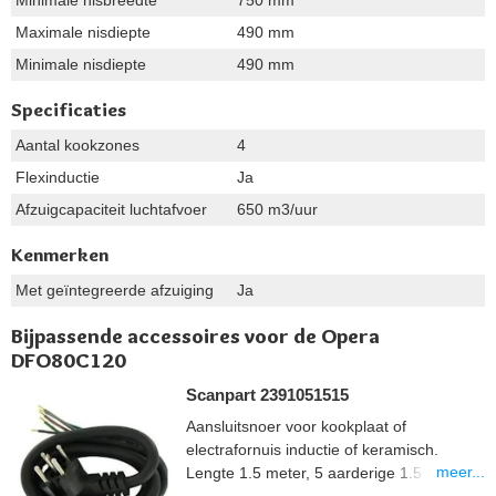
Maximale nisdiepte
490 mm
Minimale nisdiepte
490 mm
Specificaties
Aantal kookzones
4
Flexinductie
Ja
Afzuigcapaciteit luchtafvoer
650 m3/uur
Kenmerken
Met geïntegreerde afzuiging
Ja
Bijpassende accessoires voor de Opera
DFO80C120
Scanpart 2391051515
Aansluitsnoer voor kookplaat of
electrafornuis inductie of keramisch.
meer...
Lengte 1.5 meter, 5 aarderige 1.5 mm2,
aangegoten perilexstekker