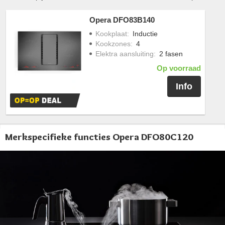
Opera DFO83B140
Kookplaat
:
Inductie
Kookzones
:
4
Elektra aansluiting
:
2 fasen
Op voorraad
Info
Merkspecifieke functies Opera DFO80C120