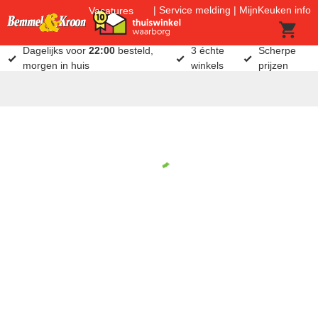
Service melding
MijnKeuken info
Vacatures
Dagelijks voor
22:00
besteld,
3 échte
Scherpe
morgen in huis
winkels
prijzen