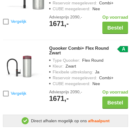
Reservoir meegeleverd
:
Combi+
CUBE meegeleverd
:
Nee
Adviesprijs
2090,-
Op voorraad
Vergelijk
1671,-
Bestel
Quooker Combi+ Flex Round
A
Zwart
Type Quooker
:
Flex Round
Kleur
:
Zwart
Flexibele uittrekslang
:
Ja
Reservoir meegeleverd
:
Combi+
CUBE meegeleverd
:
Nee
Adviesprijs
2090,-
Op voorraad
Vergelijk
1671,-
Bestel
Direct afhalen mogelijk op ons
afhaalpunt