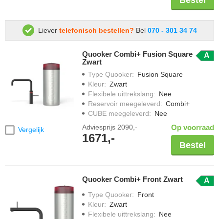
Bestel
Liever
telefonisch bestellen?
Bel
070 - 301 34 74
Quooker Combi+ Fusion Square
A
Zwart
Type Quooker
:
Fusion Square
Kleur
:
Zwart
Flexibele uittrekslang
:
Nee
Reservoir meegeleverd
:
Combi+
CUBE meegeleverd
:
Nee
Adviesprijs
2090,-
Op voorraad
Vergelijk
1671,-
Bestel
Quooker Combi+ Front Zwart
A
Type Quooker
:
Front
Kleur
:
Zwart
Flexibele uittrekslang
:
Nee