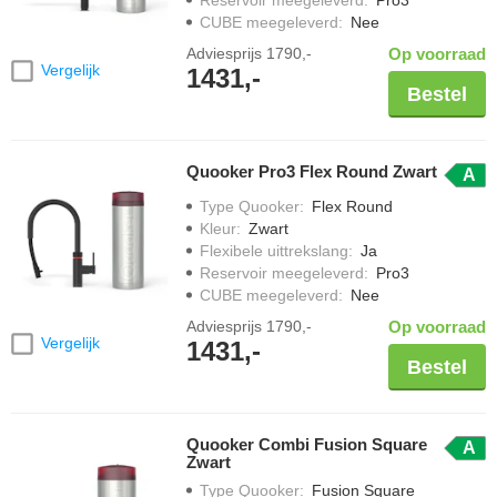
Reservoir meegeleverd
:
Pro3
CUBE meegeleverd
:
Nee
Adviesprijs
1790,-
Op voorraad
Vergelijk
1431,-
Bestel
Quooker Pro3 Flex Round Zwart
A
Type Quooker
:
Flex Round
Kleur
:
Zwart
Flexibele uittrekslang
:
Ja
Reservoir meegeleverd
:
Pro3
CUBE meegeleverd
:
Nee
Adviesprijs
1790,-
Op voorraad
Vergelijk
1431,-
Bestel
Quooker Combi Fusion Square
A
Zwart
Type Quooker
:
Fusion Square