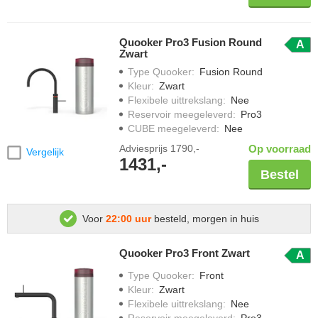
Quooker Pro3 Fusion Round
A
Zwart
Type Quooker
:
Fusion Round
Kleur
:
Zwart
Flexibele uittrekslang
:
Nee
Reservoir meegeleverd
:
Pro3
CUBE meegeleverd
:
Nee
Adviesprijs
1790,-
Op voorraad
Vergelijk
1431,-
Bestel
Voor
22:00 uur
besteld, morgen in huis
Quooker Pro3 Front Zwart
A
Type Quooker
:
Front
Kleur
:
Zwart
Flexibele uittrekslang
:
Nee