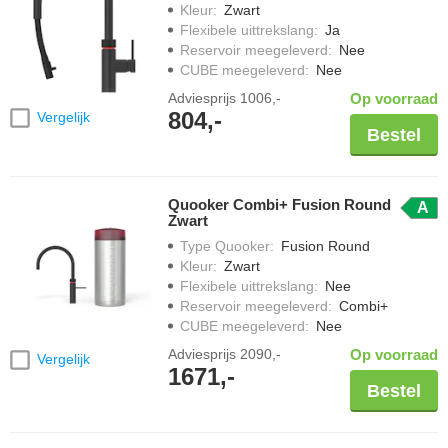
Kleur
:
Zwart
Flexibele uittrekslang
:
Ja
Reservoir meegeleverd
:
Nee
CUBE meegeleverd
:
Nee
Adviesprijs
1006,-
Op voorraad
804,-
Vergelijk
Bestel
Quooker Combi+ Fusion Round
A
Zwart
Type Quooker
:
Fusion Round
Kleur
:
Zwart
Flexibele uittrekslang
:
Nee
Reservoir meegeleverd
:
Combi+
CUBE meegeleverd
:
Nee
Adviesprijs
2090,-
Op voorraad
Vergelijk
1671,-
Bestel