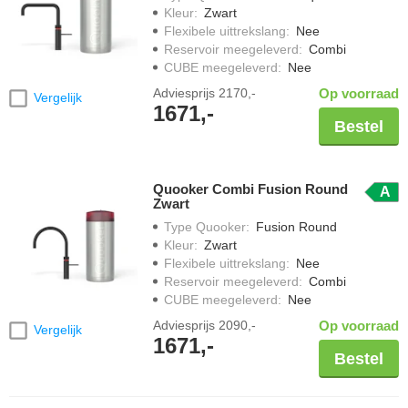
Kleur
:
Zwart
Flexibele uittrekslang
:
Nee
Reservoir meegeleverd
:
Combi
CUBE meegeleverd
:
Nee
Adviesprijs
2170,-
Op voorraad
Vergelijk
1671,-
Bestel
Quooker Combi Fusion Round
A
Zwart
Type Quooker
:
Fusion Round
Kleur
:
Zwart
Flexibele uittrekslang
:
Nee
Reservoir meegeleverd
:
Combi
CUBE meegeleverd
:
Nee
Adviesprijs
2090,-
Op voorraad
Vergelijk
1671,-
Bestel