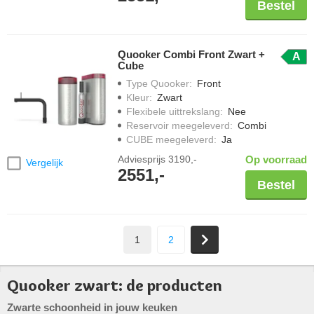
Bestel
Quooker Combi Front Zwart +
A
Cube
Type Quooker
:
Front
Kleur
:
Zwart
Flexibele uittrekslang
:
Nee
Reservoir meegeleverd
:
Combi
CUBE meegeleverd
:
Ja
Adviesprijs
3190,-
Op voorraad
Vergelijk
2551,-
Bestel
1
2
Quooker zwart: de producten
Zwarte schoonheid in jouw keuken