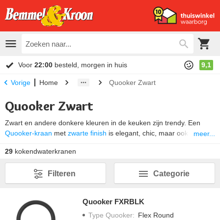
Voor
22:00
besteld, morgen in huis
9,1
Home
Quooker Zwart
Vorige
Quooker Zwart
Zwart en andere donkere kleuren in de keuken zijn trendy. Een
Quooker-kraan
met
zwarte finish
is elegant, chic, maar ook
meer...
uitgesproken en stoer. Ontdek de in matzwart uitgevoerde Quooker
29
kokendwaterkranen
Flex
,
Fusion square
en
Fusion round
kokendwaterkranen.
Combineer jouw keuze met de in zwart uitgevoerde Quooker
Filteren
Categorie
zeeppomp
voor een extra blikvanger op jouw aanrecht.
Quooker FXRBLK
Type Quooker
:
Flex Round