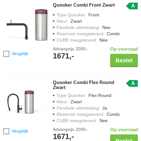
Quooker Combi Front Zwart
A
Type Quooker
:
Front
Kleur
:
Zwart
Flexibele uittrekslang
:
Nee
Reservoir meegeleverd
:
Combi
CUBE meegeleverd
:
Nee
Adviesprijs
2090,-
Op voorraad
Vergelijk
1671,-
Bestel
Quooker Combi Flex Round
A
Zwart
Type Quooker
:
Flex Round
Kleur
:
Zwart
Flexibele uittrekslang
:
Ja
Reservoir meegeleverd
:
Combi
CUBE meegeleverd
:
Nee
Adviesprijs
2090,-
Op voorraad
Vergelijk
1671,-