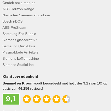
Ontdek onze merken
AEG Horizon Range
Noviteiten Siemens studioLine
Bosch i-DOS
AEG ProSteam
Samsung Eco Bubble
Siemens glassdraftAir
Samsung QuickDrive
PlasmaMade Air Filters
Siemens koffiemachine
Siemens StudioLine
Klanttevredenheid
Bemmel en Kroon
wordt beoordeeld met het cijfer
9,1
(van 10) op
basis van
46.256
reviews!
9,1