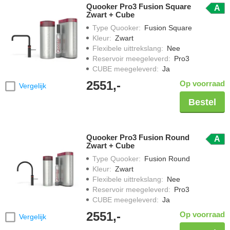
Quooker Pro3 Fusion Square
A
Zwart + Cube
Type Quooker
:
Fusion Square
Kleur
:
Zwart
Flexibele uittrekslang
:
Nee
Reservoir meegeleverd
:
Pro3
CUBE meegeleverd
:
Ja
2551,-
Op voorraad
Vergelijk
Bestel
Quooker Pro3 Fusion Round
A
Zwart + Cube
Type Quooker
:
Fusion Round
Kleur
:
Zwart
Flexibele uittrekslang
:
Nee
Reservoir meegeleverd
:
Pro3
CUBE meegeleverd
:
Ja
2551,-
Op voorraad
Vergelijk