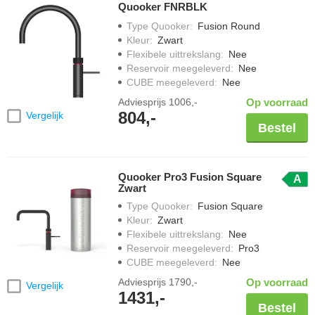
Quooker FNRBLK
Type Quooker
:
Fusion Round
Kleur
:
Zwart
Flexibele uittrekslang
:
Nee
Reservoir meegeleverd
:
Nee
CUBE meegeleverd
:
Nee
Adviesprijs
1006,-
Op voorraad
804,-
Vergelijk
Bestel
Quooker Pro3 Fusion Square
A
Zwart
Type Quooker
:
Fusion Square
Kleur
:
Zwart
Flexibele uittrekslang
:
Nee
Reservoir meegeleverd
:
Pro3
CUBE meegeleverd
:
Nee
Adviesprijs
1790,-
Op voorraad
Vergelijk
1431,-
Bestel