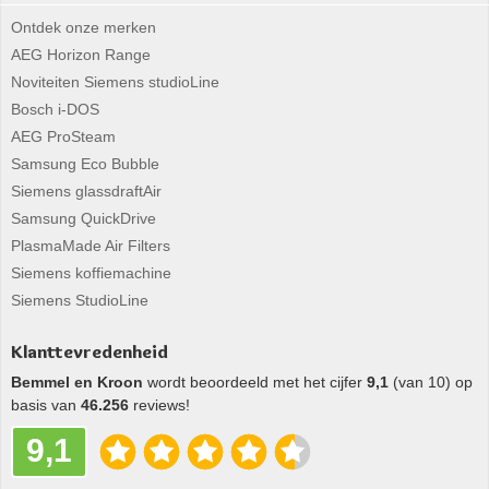
Ontdek onze merken
AEG Horizon Range
Noviteiten Siemens studioLine
Bosch i-DOS
AEG ProSteam
Samsung Eco Bubble
Siemens glassdraftAir
Samsung QuickDrive
PlasmaMade Air Filters
Siemens koffiemachine
Siemens StudioLine
Klanttevredenheid
Bemmel en Kroon
wordt beoordeeld met het cijfer
9,1
(van 10) op
basis van
46.256
reviews!
9,1