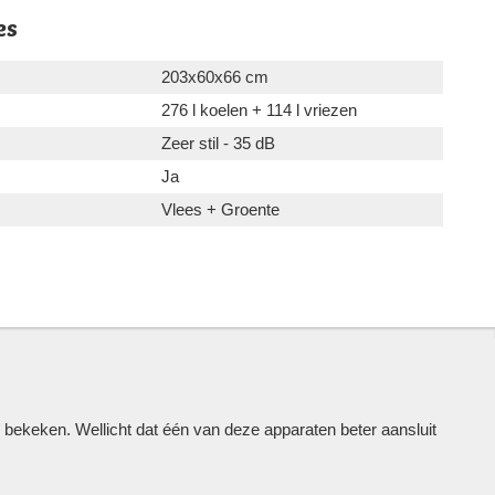
es
203x60x66 cm
276 l koelen + 114 l vriezen
Zeer stil - 35 dB
Ja
Vlees + Groente
keken. Wellicht dat één van deze apparaten beter aansluit