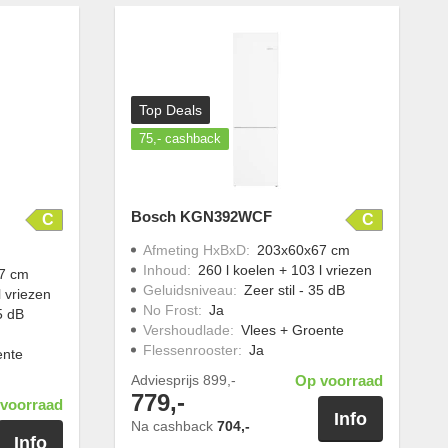
Top Deals
75,-
cashback
Bosch KGN392WCF
C
C
Afmeting HxBxD
:
203x60x67 cm
Inhoud
:
260 l koelen + 103 l vriezen
7 cm
Geluidsniveau
:
Zeer stil - 35 dB
l vriezen
No Frost
:
Ja
35 dB
Vershoudlade
:
Vlees + Groente
Flessenrooster
:
Ja
ente
Adviesprijs
899,-
Op voorraad
779,-
voorraad
Info
Na cashback
704,-
Info