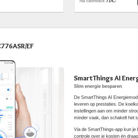
Na cashback
714,-
C776ASR/EF
SmartThings AI Ene
Slim energie besparen
De SmartThings AI Energiemodus
leveren op prestaties. De koelk
instellingen aan om minder stro
minder vaak, dan schakelt het 
Via de SmartThings-app kun je b
controle over je kosten én draa