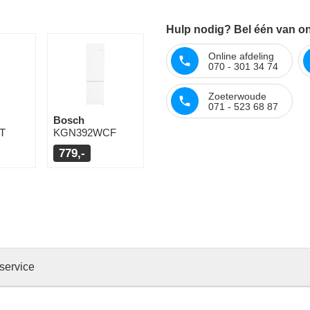
Hulp nodig? Bel één van on
Online afdeling
070 - 301 34 74
Zoeterwoude
071 - 523 68 87
Bosch
T
KGN392WCF
779,-
service