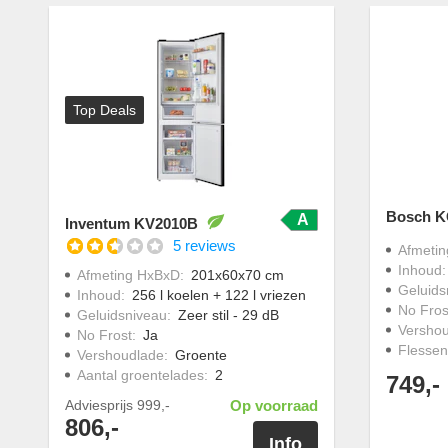
Top Deals
Bosch 
A
Inventum KV2010B
5 reviews
Afmeti
Inhoud
Afmeting HxBxD
:
201x60x70 cm
Geluids
Inhoud
:
256 l koelen + 122 l vriezen
No Fros
Geluidsniveau
:
Zeer stil - 29 dB
Versho
No Frost
:
Ja
Flessen
Vershoudlade
:
Groente
Aantal groentelades
:
2
749,-
Adviesprijs
999,-
Op voorraad
806,-
Info