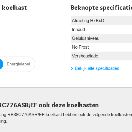
 koelkast
Beknopte specificati
Afmeting HxBxD
Inhoud
Geluidsniveau
No Frost
g
Vershoudlade
Energielabel
Bekijk alle specificaties
8C776ASR/EF ook deze koelkasten
ung RB38C776ASR/EF koelkast hebben ook de volgende koelkasten be
ung.