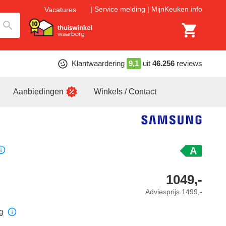
Service melding
MijnKeuken info
Vacatures
Klantwaardering
9,1
uit
46.256
reviews
Aanbiedingen
Winkels / Contact
A
1049,-
Adviesprijs
1499,-
g