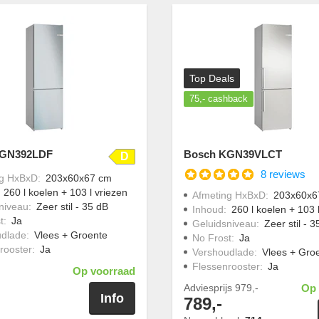
Top Deals
75,-
cashback
KGN392LDF
Bosch KGN39VLCT
D
8 reviews
ng HxBxD
:
203x60x67 cm
:
260 l koelen + 103 l vriezen
Afmeting HxBxD
:
203x60x6
niveau
:
Zeer stil - 35 dB
Inhoud
:
260 l koelen + 103 
t
:
Ja
Geluidsniveau
:
Zeer stil - 
udlade
:
Vlees + Groente
No Frost
:
Ja
rooster
:
Ja
Vershoudlade
:
Vlees + Gro
Flessenrooster
:
Ja
Op voorraad
Adviesprijs
979,-
Op 
Info
789,-