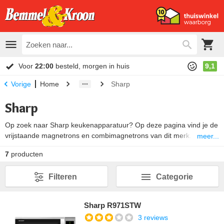
Voor
22:00
besteld, morgen in huis
9,1
Home
Sharp
Vorige
Sharp
Op zoek naar Sharp keukenapparatuur? Op deze pagina vind je de
vrijstaande magnetrons en combimagnetrons van dit merk. Een
meer...
Sharp magnetron is gemaakt van kwalitatief hoogwaardige
7
producten
materialen. Hierdoor gaat hij jarenlang mee. Verder is een
magnetron van Sharp, door het duidelijke bedieningsmenu, zeer
Filteren
Categorie
gebruiksvriendelijk.
Sharp R971STW
3 reviews