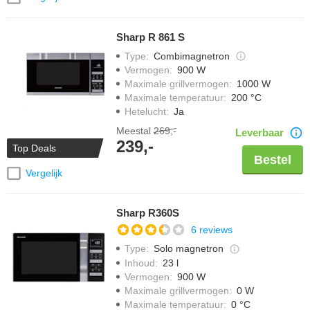
Sharp R 861 S
Type
:
Combimagnetron
Vermogen
:
900 W
Maximale grillvermogen
:
1000 W
Maximale temperatuur
:
200 °C
Hetelucht
:
Ja
Meestal
269,-
Leverbaar
239,-
Top Deals
Bestel
Vergelijk
Sharp R360S
6 reviews
Type
:
Solo magnetron
Inhoud
:
23 l
Vermogen
:
900 W
Maximale grillvermogen
:
0 W
Maximale temperatuur
:
0 °C