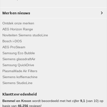
Merken nieuws
Ontdek onze merken
AEG Horizon Range
Noviteiten Siemens studioLine
Bosch i-DOS
AEG ProSteam
Samsung Eco Bubble
Siemens glassdraftAir
Samsung QuickDrive
PlasmaMade Air Filters
Siemens koffiemachine
Siemens StudioLine
Klanttevredenheid
Bemmel en Kroon
wordt beoordeeld met het cijfer
9,1
(van 10) op
basis van
46.256
reviews!