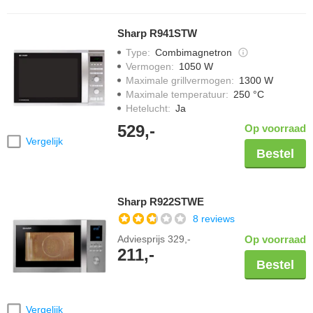
Sharp R941STW
Type
:
Combimagnetron
Vermogen
:
1050 W
Maximale grillvermogen
:
1300 W
Maximale temperatuur
:
250 °C
Hetelucht
:
Ja
529,-
Op voorraad
Vergelijk
Bestel
Sharp R922STWE
8 reviews
Adviesprijs
329,-
Op voorraad
211,-
Bestel
Vergelijk