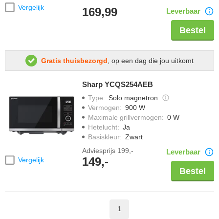
Vergelijk
169,99
Leverbaar
Bestel
Gratis thuisbezorgd
, op een dag die jou uitkomt
Sharp YCQS254AEB
Type
:
Solo magnetron
Vermogen
:
900 W
Maximale grillvermogen
:
0 W
Hetelucht
:
Ja
Basiskleur
:
Zwart
Adviesprijs
199,-
Leverbaar
149,-
Vergelijk
Bestel
1