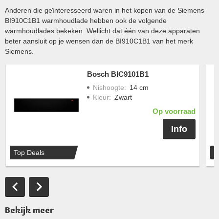
Anderen die geïnteresseerd waren in het kopen van de Siemens
BI910C1B1 warmhoudlade hebben ook de volgende
warmhoudlades bekeken. Wellicht dat één van deze apparaten
beter aansluit op je wensen dan de BI910C1B1 van het merk
Siemens.
Bosch BIC9101B1
Nishoogte
:
14 cm
Kleur
:
Zwart
Op voorraad
Info
Top Deals
T
Bekijk meer