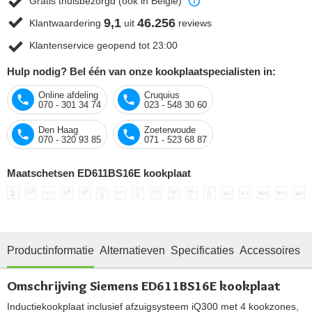
Gratis thuisbezorgd (ook in België)
9,1
46.256
Klantwaardering
uit
reviews
Klantenservice geopend tot 23:00
Hulp nodig? Bel één van onze kookplaatspecialisten in:
Online afdeling
Cruquius
070 - 301 34 74
023 - 548 30 60
Den Haag
Zoeterwoude
070 - 320 93 85
071 - 523 68 87
Maatschetsen ED611BS16E kookplaat
Productinformatie
Alternatieven
Specificaties
Accessoires
O
Omschrijving Siemens ED611BS16E kookplaat
Inductiekookplaat inclusief afzuigsysteem iQ300 met 4 kookzones,