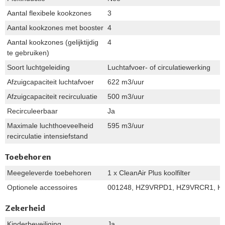
Aantal flexibele kookzones
3
Aantal kookzones met booster
4
Aantal kookzones (gelijktijdig
4
te gebruiken)
Soort luchtgeleiding
Luchtafvoer- of circulatiewerking
Afzuigcapaciteit luchtafvoer
622 m3/uur
Afzuigcapaciteit recirculuatie
500 m3/uur
Recirculeerbaar
Ja
Maximale luchthoeveelheid
595 m3/uur
recirculatie intensiefstand
Toebehoren
Meegeleverde toebehoren
1 x CleanAir Plus koolfilter
Optionele accessoires
001248, HZ9VRPD1, HZ9VRCR1, H
Zekerheid
Kinderbeveiliging
Ja