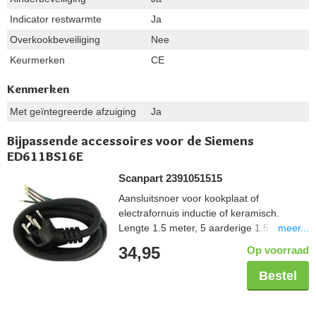
Indicator restwarmte
Ja
Overkookbeveiliging
Nee
Keurmerken
CE
Kenmerken
Met geïntegreerde afzuiging
Ja
Bijpassende accessoires voor de Siemens
ED611BS16E
Scanpart 2391051515
Aansluitsnoer voor kookplaat of
electrafornuis inductie of keramisch.
meer...
Lengte 1.5 meter, 5 aarderige 1.5 mm2,
aangegoten perilexstekker
34,95
Op voorraad
Bestel