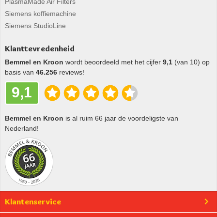
PlasmaMade Air Filters
Siemens koffiemachine
Siemens StudioLine
Klanttevredenheid
Bemmel en Kroon
wordt beoordeeld met het cijfer
9,1
(van 10) op
basis van
46.256
reviews!
9,1
Bemmel en Kroon
is al ruim 66 jaar de voordeligste van
Nederland!
Klantenservice