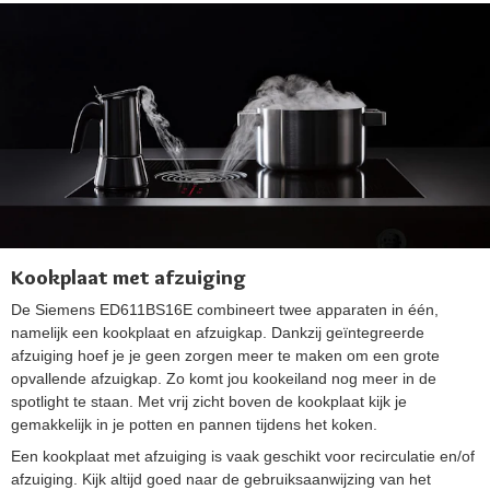
Kookplaat met afzuiging
De Siemens ED611BS16E combineert twee apparaten in één,
namelijk een kookplaat en afzuigkap. Dankzij geïntegreerde
afzuiging hoef je je geen zorgen meer te maken om een grote
opvallende afzuigkap. Zo komt jou kookeiland nog meer in de
spotlight te staan. Met vrij zicht boven de kookplaat kijk je
gemakkelijk in je potten en pannen tijdens het koken.
Een kookplaat met afzuiging is vaak geschikt voor recirculatie en/of
afzuiging. Kijk altijd goed naar de gebruiksaanwijzing van het