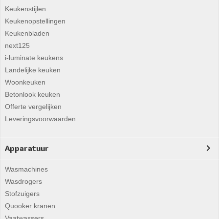
Keukenstijlen
Keukenopstellingen
Keukenbladen
next125
i-luminate keukens
Landelijke keuken
Woonkeuken
Betonlook keuken
Offerte vergelijken
Leveringsvoorwaarden
Apparatuur
Wasmachines
Wasdrogers
Stofzuigers
Quooker kranen
Vaatwassers