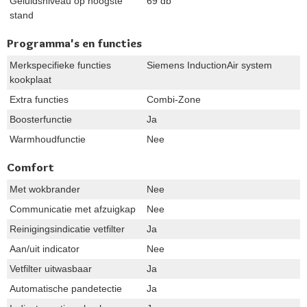
Geluidsniveau op hoogste
69 db
stand
Programma's en functies
Merkspecifieke functies
Siemens InductionAir system
kookplaat
Extra functies
Combi-Zone
Boosterfunctie
Ja
Warmhoudfunctie
Nee
Comfort
Met wokbrander
Nee
Communicatie met afzuigkap
Nee
Reinigingsindicatie vetfilter
Ja
Aan/uit indicator
Nee
Vetfilter uitwasbaar
Ja
Automatische pandetectie
Ja