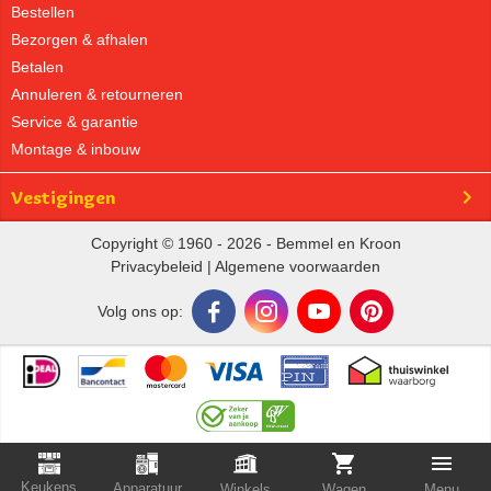
Bestellen
Bezorgen & afhalen
Betalen
Annuleren & retourneren
Service & garantie
Montage & inbouw
Vestigingen
Copyright © 1960 - 2026 - Bemmel en Kroon
Privacybeleid
|
Algemene voorwaarden
Volg ons op:
Keukens
Apparatuur
Winkels
Wagen
Menu