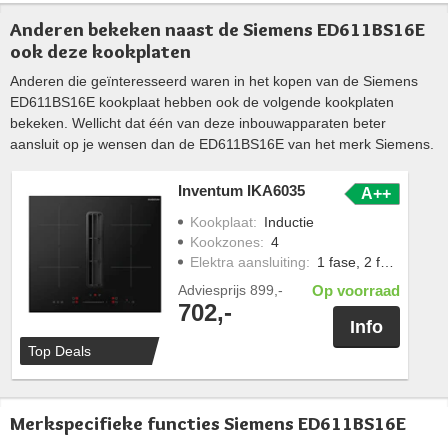
Anderen bekeken naast de Siemens ED611BS16E
ook deze kookplaten
Anderen die geïnteresseerd waren in het kopen van de Siemens
ED611BS16E kookplaat hebben ook de volgende kookplaten
bekeken. Wellicht dat één van deze inbouwapparaten beter
aansluit op je wensen dan de ED611BS16E van het merk Siemens.
Inventum IKA6035
A++
Kookplaat
:
Inductie
Kookzones
:
4
Elektra aansluiting
:
1 fase, 2 fasen
Adviesprijs
899,-
Op voorraad
702,-
Info
Top Deals
Merkspecifieke functies Siemens ED611BS16E